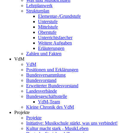
Was sind Musikschulen
Lehrplanwerk
Strukturplan
Elementar-/Grundstufe
Unterstufe
Mittelstufe
Oberstufe
Unterrichtsfaecher
Weitere Aufgaben
Erläuterungen
Zahlen und Fakten
VdM
VdM
Positionen und Erklärungen
Bundesversammlung
Bundesvorstand
Erweiterter Bundesvorstand
Landesverbände
Bundesgeschäftsstelle
VdM-Team
Kleine Chronik des VdM
Projekte
Projekte
Initiative: Musikschule stärkt, was uns verbindet!
Kultur macht stark - MusikLeben