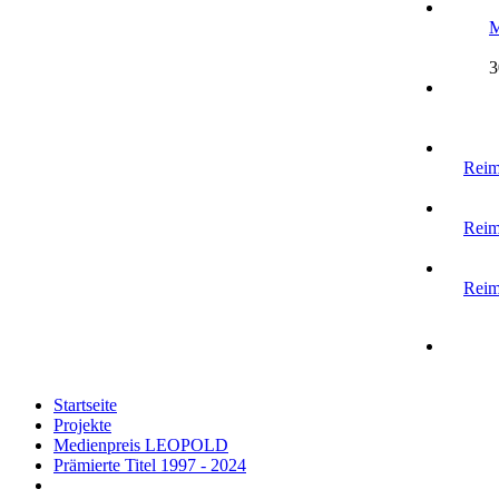
M
3
Rei
Rei
Rei
Startseite
Projekte
Medienpreis LEOPOLD
Prämierte Titel 1997 - 2024