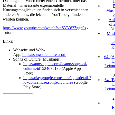
Das folgende Video bietet einen Überblick über das
1
Material – interessante experimentelle
F
Nutzungsmöglichkeiten finden sich in verschiedenen
Musik
anderen Videos, die leicht auf YouTube gefunden
2
werden können.
Auf
öff
https://www.youtube.com/watch?v=SYV837ggn0s
-
31
Tutorial
Musi
Links:
ac
K
Webseite und Web-
App:
https://songsofcultures.com
64. (A
Songs of Culture (Musikapp):
L
https://apps.apple.com/de/app/songs-of-
Leitun
cultures/id1524675186
(Apple App-
Store)
0
https://play.google.com/store/apps/details?
64. (B
id=com.amuse.songsofcultures
(Google
L
Play Store)
Leitun
2
R