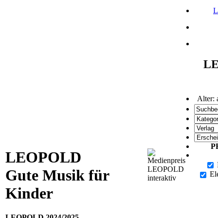
L
L
Alter:
P
LEOPOLD
Gute Musik für
El
Kinder
LEOPOLD 2024/2025