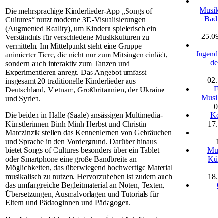
Musik
Die mehrsprachige Kinderlieder-App „Songs of
Bad
Cultures“ nutzt moderne 3D-Visualisierungen
(Augmented Reality), um Kindern spielerisch ein
25.0
Verständnis für verschiedene Musikkulturen zu
vermitteln. Im Mittelpunkt steht eine Gruppe
Jugend
animierter Tiere, die nicht nur zum Mitsingen einlädt,
de
sondern auch interaktiv zum Tanzen und
Experimentieren anregt. Das Angebot umfasst
02.
insgesamt 20 traditionelle Kinderlieder aus
F
Deutschland, Vietnam, Großbritannien, der Ukraine
Musi
und Syrien.
0
Die beiden in Halle (Saale) ansässigen Multimedia-
Ko
Künstlerinnen Binh Minh Herbst und Christin
17
Marczinzik stellen das Kennenlernen von Gebräuchen
und Sprache in den Vordergrund. Darüber hinaus
bietet Songs of Cultures besonders über ein Tablet
Mus
oder Smartphone eine große Bandbreite an
Kün
Möglichkeiten, das überwiegend hochwertige Material
musikalisch zu nutzen. Hervorzuheben ist zudem auch
18
das umfangreiche Begleitmaterial an Noten, Texten,
Übersetzungen, Ausmalvorlagen und Tutorials für
Eltern und Pädaoginnen und Pädagogen.