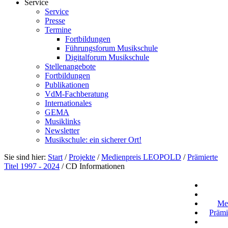
Service
Service
Presse
Termine
Fortbildungen
Führungsforum Musikschule
Digitalforum Musikschule
Stellenangebote
Fortbildungen
Publikationen
VdM-Fachberatung
Internationales
GEMA
Musiklinks
Newsletter
Musikschule: ein sicherer Ort!
Sie sind hier:
Start
/
Projekte
/
Medienpreis LEOPOLD
/
Prämierte
Titel 1997 - 2024
/
CD Informationen
Me
Prämi