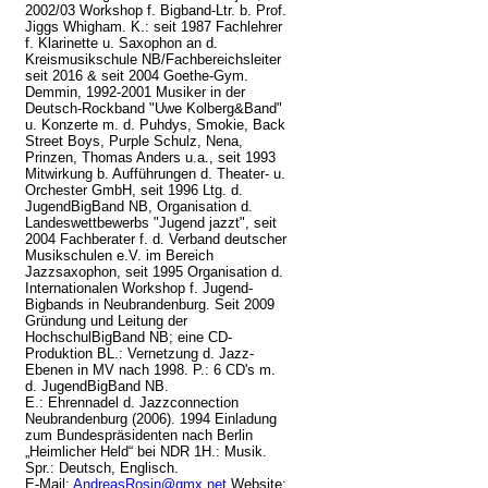
2002/03 Workshop f. Bigband-Ltr. b. Prof.
Jiggs Whigham. K.: seit 1987 Fachlehrer
f. Klarinette u. Saxophon an d.
Kreismusikschule NB/Fachbereichsleiter
seit 2016 & seit 2004 Goethe-Gym.
Demmin, 1992-2001 Musiker in der
Deutsch-Rockband "Uwe Kolberg&Band"
u. Konzerte m. d. Puhdys, Smokie, Back
Street Boys, Purple Schulz, Nena,
Prinzen, Thomas Anders u.a., seit 1993
Mitwirkung b. Aufführungen d. Theater- u.
Orchester GmbH, seit 1996 Ltg. d.
JugendBigBand NB, Organisation d.
Landeswettbewerbs "Jugend jazzt", seit
2004 Fachberater f. d. Verband deutscher
Musikschulen e.V. im Bereich
Jazzsaxophon, seit 1995 Organisation d.
Internationalen Workshop f. Jugend-
Bigbands in Neubrandenburg. Seit 2009
Gründung und Leitung der
HochschulBigBand NB; eine CD-
Produktion BL.: Vernetzung d. Jazz-
Ebenen in MV nach 1998. P.: 6 CD's m.
d. JugendBigBand NB.
E.: Ehrennadel d. Jazzconnection
Neubrandenburg (2006). 1994 Einladung
zum Bundespräsidenten nach Berlin
„Heimlicher Held“ bei NDR 1H.: Musik.
Spr.: Deutsch, Englisch.
E-Mail:
AndreasRosin@gmx.net
Website: