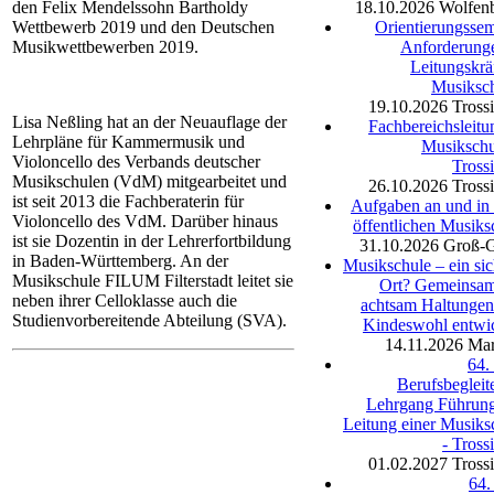
den Felix Mendelssohn Bartholdy
18.10.2026
Wolfenb
Wettbewerb 2019 und den Deutschen
Orientierungssem
Musikwettbewerben 2019.
Anforderung
Leitungskräf
Musiksc
19.10.2026
Tross
Lisa Neßling hat an der Neuauflage der
Fachbereichsleitu
Lehrpläne für Kammermusik und
Musikschu
Violoncello des Verbands deutscher
Tross
Musikschulen (VdM) mitgearbeitet und
26.10.2026
Tross
ist seit 2013 die Fachberaterin für
Aufgaben an und in 
Violoncello des VdM. Darüber hinaus
öffentlichen Musiks
ist sie Dozentin in der Lehrerfortbildung
31.10.2026
Groß-
in Baden-Württemberg. An der
Musikschule – ein sic
Musikschule FILUM Filterstadt leitet sie
Ort? Gemeinsa
neben ihrer Celloklasse auch die
achtsam Haltunge
Studienvorbereitende Abteilung (SVA).
Kindeswohl entwi
14.11.2026
Mar
64.
Berufsbegleit
Lehrgang Führun
Leitung einer Musiks
- Tross
01.02.2027
Tross
64.