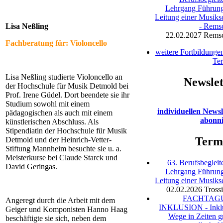
Lehrgang Führun
Leitung einer Musiks
Lisa Neßling
- Rems
22.02.2027
Remsc
Fachberatung für: Violoncello
weitere Fortbildunge
Te
Lisa Neßling studierte Violoncello an
Newslet
der Hochschule für Musik Detmold bei
Prof. Irene Güdel. Dort beendete sie ihr
Studium sowohl mit einem
individuellen Newsl
pädagogischen als auch mit einem
abonn
künstlerischen Abschluss. Als
Stipendiatin der Hochschule für Musik
Term
Detmold und der Heinrich-Vetter-
Stiftung Mannheim besuchte sie u. a.
Meisterkurse bei Claude Starck und
63. Berufsbegleit
David Geringas.
Lehrgang Führun
Leitung einer Musiks
02.02.2026
Tross
FACHTAG
Angeregt durch die Arbeit mit dem
INKLUSION - Inkl
Geiger und Komponisten Hanno Haag
Wege in Zeiten g
beschäftigte sie sich, neben dem