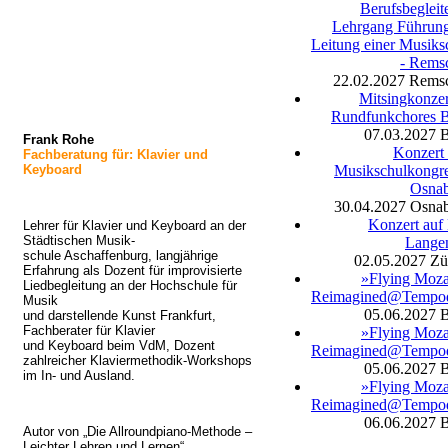
Berufsbegleit
Lehrgang Führun
Leitung einer Musiks
- Rems
22.02.2027
Remsc
Mitsingkonzer
Rundfunkchores B
07.03.2027
B
Frank Rohe
Konzert
Fachberatung
für: Klavier und
Keyboard
Musikschulkongre
Osna
30.04.2027
Osna
Konzert auf
Lehrer für Klavier und Keyboard an der
Städtischen Musik-
Lange
schule Aschaffenburg, langjährige
02.05.2027
Zü
Erfahrung als Dozent für improvisierte
»Flying Moza
Liedbegleitung an der Hochschule für
Reimagined@Tempo
Musik
05.06.2027
B
und darstellende Kunst Frankfurt,
Fachberater für Klavier
»Flying Moza
und Keyboard beim VdM, Dozent
Reimagined@Tempo
zahlreicher Klaviermethodik-Workshops
05.06.2027
B
im In- und Ausland.
»Flying Moza
Reimagined@Tempo
06.06.2027
B
Autor von „Die Allroundpiano-Methode –
Leichter Lehren und Lernen“