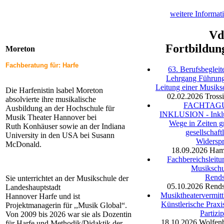
weitere Informat
V
Fortbildun
Moreton
Fachberatung
für: Harfe
63. Berufsbegleit
Lehrgang Führun
Leitung einer Musiks
Die Harfenistin lsabel Moreton
02.02.2026
Tross
absolvierte ihre musikalische
FACHTAG
Ausbildung an der Hochschule für
INKLUSION - Inkl
Musik Theater Hannover bei
Wege in Zeiten g
Ruth Konhäuser sowie an der Indiana
gesellschaft
University in den USA bei Susann
Widersp
McDonald.
18.09.2026
Ham
Fachbereichsleitu
Musikschu
Rend
Sie unterrichtet an der Musikschule der
05.10.2026
Rend
Landeshauptstadt
Musiktheatervermitt
Hannover Harfe und ist
Künstlerische Praxi
Projektmanagerin für ,,Musik Global“.
Partizi
Von 2009 bis 2026 war sie als Dozentin
18.10.2026
Wolfenb
für Harfe und Methodik/Didaktik der