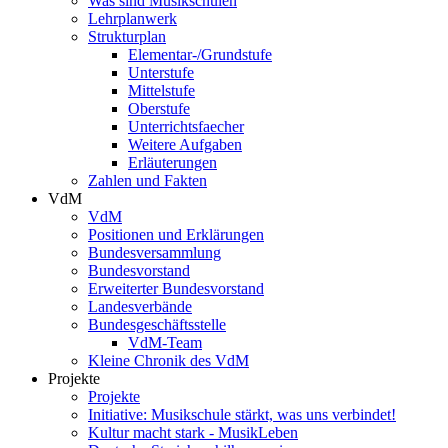
Was sind Musikschulen
Lehrplanwerk
Strukturplan
Elementar-/Grundstufe
Unterstufe
Mittelstufe
Oberstufe
Unterrichtsfaecher
Weitere Aufgaben
Erläuterungen
Zahlen und Fakten
VdM
VdM
Positionen und Erklärungen
Bundesversammlung
Bundesvorstand
Erweiterter Bundesvorstand
Landesverbände
Bundesgeschäftsstelle
VdM-Team
Kleine Chronik des VdM
Projekte
Projekte
Initiative: Musikschule stärkt, was uns verbindet!
Kultur macht stark - MusikLeben