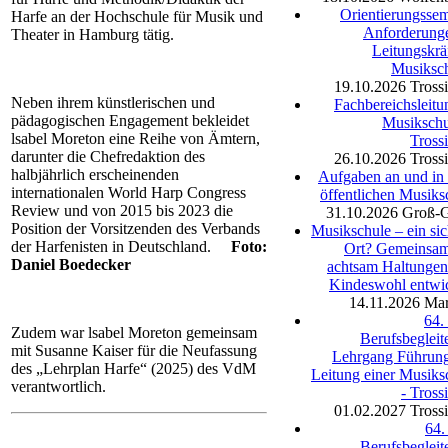
Orientierungssem
Harfe an der Hochschule für Musik und
Anforderung
Theater in Hamburg tätig.
Leitungskräf
Musiksc
19.10.2026
Tross
Neben ihrem künstlerischen und
Fachbereichsleitu
pädagogischen Engagement bekleidet
Musikschu
lsabel Moreton eine Reihe von Ämtern,
Tross
darunter die Chefredaktion des
26.10.2026
Tross
halbjährlich erscheinenden
Aufgaben an und in 
internationalen World Harp Congress
öffentlichen Musiks
Review und von 2015 bis 2023 die
31.10.2026
Groß-
Position der Vorsitzenden des Verbands
Musikschule – ein sic
der Harfenisten in Deutschland.
Foto:
Ort? Gemeinsa
Daniel Boedecker
achtsam Haltunge
Kindeswohl entwi
14.11.2026
Mar
64.
Zudem war lsabel Moreton gemeinsam
Berufsbegleit
mit Susanne Kaiser für die Neufassung
Lehrgang Führun
des „Lehrplan Harfe“ (2025) des VdM
Leitung einer Musiks
verantwortlich.
- Tross
01.02.2027
Tross
64.
Berufsbegleit