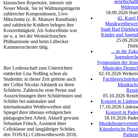
gesellschaft
klassischen Repertoire, intensiv mit
Widersp
Neuer Musik. Sie ist Widmungsträgerin
18.09.2026
Ham
zahlreicher Kompositionen, Live-
42. Karel
Mitschnitte (z. B. Mainzer Rundfunk)
Musikwettbewer
und zahlreiche Kritiken belegen ihre
Stadt Bad Dürkhei
Konzerttätigkeit. Als Solocellistin war
Kinder und Jugend
sie u. a. bei der Westsächsischen
25.09.202
Philharmonie und beim Lübecker
Dürk
Kammerorchester tätig.
... in die Zuk
Jugendorche
Symposium der Jeun
Ihre Leidenschaft zum Unterrichten
Musicales Deutsc
entdeckte Lisa Neßling schon als
02.10.2026
Weiker
Studentin; in dieser Zeit gehörte auch
Fachbereichsleitu
der Cellist Nicolas Altstaedt zu ihren
Musikschu
Schülern. Zahlreiche erste Preise und
Rend
Auszeichnungen ihrer Schülerinnen und
05.10.2026
Rend
Schüler bei nationalen und
Konzert in Lüdens
internationalen Wettbewerben sind
17.10.2026
Lüdens
Spiegel ihrer überaus erfolgreichen
Konzert in Pade
pädagogischen Arbeit. Aktuell gewann
18.10.2026
Pade
Sebastian Fritsch, Assistent ihrer
Musiktheatervermitt
Celloklasse und langjähriger Schüler,
Künstlerische Praxi
den TONALi Cellowettbewerb 2018,
Partizi