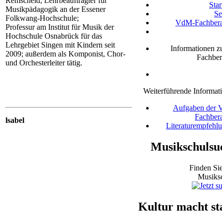
Remscheid; Lehrbeauftragter für
Star
Musikpädagogik an der Essener
Se
Folkwang-Hochschule;
VdM-Fachbera
Professur am Institut für Musik der
Hochschule Osnabrück für das
Lehrgebiet Singen mit Kindern seit
Informationen z
2009; außerdem als Komponist, Chor-
Fachber
und Orchesterleiter tätig.
Weiterführende Informat
Aufgaben der
Fachber
lsabel
Literaturempfehl
Musikschulsu
Finden Sie
Musiks
Kultur macht st