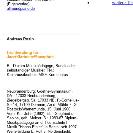
weitere Te
(Eigenverlag).
allroundpiano.de
Andreas Rosin
Fachberatung
für:
Jazz/Klarinette/Saxophon
B.: Diplom-Musikpädagoge, Bandleader,
selbständiger Musiker. FN.:
Kreismusikschule MSE Kon.centus
Neubrandenburg; Goethe-Gymnasium.
DA.: 17033 Neubrandenburg,
Ziegelbergstr. 5a; 17033 NB, P.-Cornelius-
Str.14; 17109 Demmin, An d. Mühle 7. G.:
Rostock/Warnemünde, 15. Juni 1966.
Verh. Ki.: John (1992). EL.: Siegfried u.
Sabine, geb. Melzer. S.: 1983-87 Diplom-
Musikpädagoge an d. Hochschule f.
Musik "Hanns Eisler" in Berlin, seit 1997
Weiterbildung b. Rolf v. Nordenskjöld,