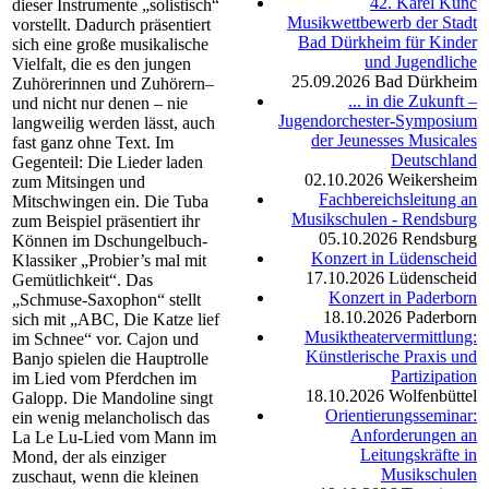
42. Karel Kunc
dieser Instrumente „solistisch“
Musikwettbewerb der Stadt
vorstellt. Dadurch präsentiert
Bad Dürkheim für Kinder
sich eine große musikalische
und Jugendliche
Vielfalt, die es den jungen
25.09.2026
Bad Dürkheim
Zuhörerinnen und Zuhörern–
... in die Zukunft –
und nicht nur denen – nie
Jugendorchester-Symposium
langweilig werden lässt, auch
der Jeunesses Musicales
fast ganz ohne Text. Im
Deutschland
Gegenteil: Die Lieder laden
02.10.2026
Weikersheim
zum Mitsingen und
Fachbereichsleitung an
Mitschwingen ein. Die Tuba
Musikschulen - Rendsburg
zum Beispiel präsentiert ihr
05.10.2026
Rendsburg
Können im Dschungelbuch-
Konzert in Lüdenscheid
Klassiker „Probier’s mal mit
17.10.2026
Lüdenscheid
Gemütlichkeit“. Das
Konzert in Paderborn
„Schmuse-Saxophon“ stellt
18.10.2026
Paderborn
sich mit „ABC, Die Katze lief
Musiktheatervermittlung:
im Schnee“ vor. Cajon und
Künstlerische Praxis und
Banjo spielen die Hauptrolle
Partizipation
im Lied vom Pferdchen im
18.10.2026
Wolfenbüttel
Galopp. Die Mandoline singt
Orientierungsseminar:
ein wenig melancholisch das
Anforderungen an
La Le Lu-Lied vom Mann im
Leitungskräfte in
Mond, der als einziger
Musikschulen
zuschaut, wenn die kleinen