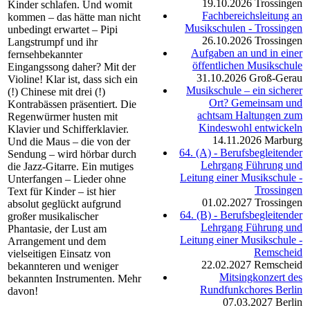
19.10.2026
Trossingen
Kinder schlafen. Und womit
Fachbereichsleitung an
kommen – das hätte man nicht
Musikschulen - Trossingen
unbedingt erwartet – Pipi
26.10.2026
Trossingen
Langstrumpf und ihr
Aufgaben an und in einer
fernsehbekannter
öffentlichen Musikschule
Eingangssong daher? Mit der
31.10.2026
Groß-Gerau
Violine! Klar ist, dass sich ein
Musikschule – ein sicherer
(!) Chinese mit drei (!)
Ort? Gemeinsam und
Kontrabässen präsentiert. Die
achtsam Haltungen zum
Regenwürmer husten mit
Kindeswohl entwickeln
Klavier und Schifferklavier.
14.11.2026
Marburg
Und die Maus – die von der
64. (A) - Berufsbegleitender
Sendung – wird hörbar durch
Lehrgang Führung und
die Jazz-Gitarre. Ein mutiges
Leitung einer Musikschule -
Unterfangen – Lieder ohne
Trossingen
Text für Kinder – ist hier
01.02.2027
Trossingen
absolut geglückt aufgrund
64. (B) - Berufsbegleitender
großer musikalischer
Lehrgang Führung und
Phantasie, der Lust am
Leitung einer Musikschule -
Arrangement und dem
Remscheid
vielseitigen Einsatz von
22.02.2027
Remscheid
bekannteren und weniger
Mitsingkonzert des
bekannten Instrumenten. Mehr
Rundfunkchores Berlin
davon!
07.03.2027
Berlin