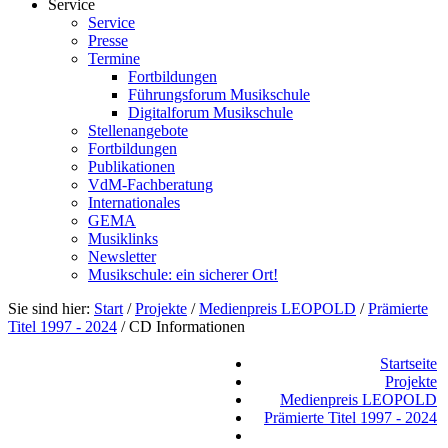
Service
Service
Presse
Termine
Fortbildungen
Führungsforum Musikschule
Digitalforum Musikschule
Stellenangebote
Fortbildungen
Publikationen
VdM-Fachberatung
Internationales
GEMA
Musiklinks
Newsletter
Musikschule: ein sicherer Ort!
Sie sind hier:
Start
/
Projekte
/
Medienpreis LEOPOLD
/
Prämierte
Titel 1997 - 2024
/
CD Informationen
Startseite
Projekte
Medienpreis LEOPOLD
Prämierte Titel 1997 - 2024