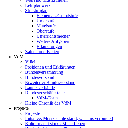
Was sind Musikschulen
Lehrplanwerk
Strukturplan
Elementar-/Grundstufe
Unterstufe
Mittelstufe
Oberstufe
Unterrichtsfaecher
Weitere Aufgaben
Erläuterungen
Zahlen und Fakten
VdM
VdM
Positionen und Erklärungen
Bundesversammlung
Bundesvorstand
Erweiterter Bundesvorstand
Landesverbände
Bundesgeschäftsstelle
VdM-Team
Kleine Chronik des VdM
Projekte
Projekte
Initiative: Musikschule stärkt, was uns verbindet!
Kultur macht stark - MusikLeben