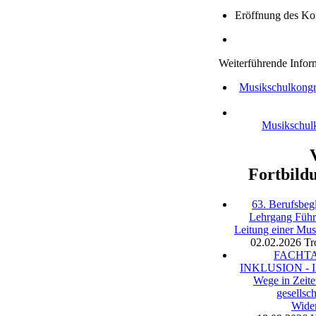
Eröffnung des Ko
Weiterführende Infor
Musikschulkongre
Musikschul
Fortbild
63. Berufsbegl
Lehrgang Füh
Leitung einer Mus
02.02.2026
Tr
FACHT
INKLUSION - In
Wege in Zeite
gesellsch
Wide