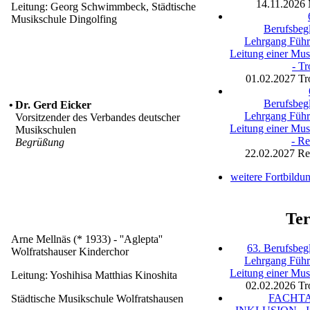
14.11.2026
Leitung: Georg Schwimmbeck, Städtische
Musikschule Dingolfing
Berufsbegl
Lehrgang Füh
Leitung einer Mus
- Tr
01.02.2027
Tr
Berufsbegl
•
Dr. Gerd Eicker
Lehrgang Füh
Vorsitzender des Verbandes deutscher
Leitung einer Mus
Musikschulen
- R
Begrüßung
22.02.2027
Re
weitere Fortbildu
Te
Arne Mellnäs (* 1933) - ''Aglepta''
63. Berufsbegl
Wolfratshauser Kinderchor
Lehrgang Füh
Leitung einer Mus
Leitung: Yoshihisa Matthias Kinoshita
02.02.2026
Tr
FACHT
Städtische Musikschule Wolfratshausen