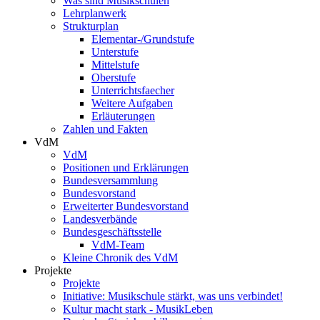
Was sind Musikschulen
Lehrplanwerk
Strukturplan
Elementar-/Grundstufe
Unterstufe
Mittelstufe
Oberstufe
Unterrichtsfaecher
Weitere Aufgaben
Erläuterungen
Zahlen und Fakten
VdM
VdM
Positionen und Erklärungen
Bundesversammlung
Bundesvorstand
Erweiterter Bundesvorstand
Landesverbände
Bundesgeschäftsstelle
VdM-Team
Kleine Chronik des VdM
Projekte
Projekte
Initiative: Musikschule stärkt, was uns verbindet!
Kultur macht stark - MusikLeben