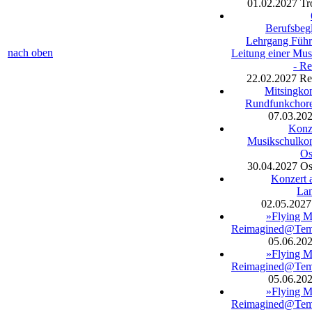
01.02.2027
Tr
Berufsbegl
Lehrgang Füh
nach oben
Leitung einer Mus
- R
22.02.2027
Re
Mitsingkon
Rundfunkchore
07.03.20
Konz
Musikschulkon
Os
30.04.2027
Os
Konzert 
La
02.05.2027
»Flying M
Reimagined@Te
05.06.20
»Flying M
Reimagined@Te
05.06.20
»Flying M
Reimagined@Te