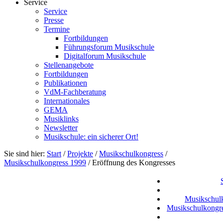
Service
Service
Presse
Termine
Fortbildungen
Führungsforum Musikschule
Digitalforum Musikschule
Stellenangebote
Fortbildungen
Publikationen
VdM-Fachberatung
Internationales
GEMA
Musiklinks
Newsletter
Musikschule: ein sicherer Ort!
Sie sind hier:
Start
/
Projekte
/
Musikschulkongress
/
Musikschulkongress 1999
/
Eröffnung des Kongresses
Musikschul
Musikschulkongr