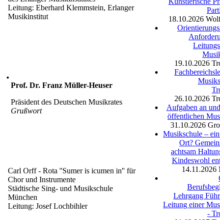
Künstlerische Pr
Leitung: Eberhard Klemmstein, Erlanger
Part
Musikinstitut
18.10.2026
Wolf
Orientierungs
Anforder
Leitungs
Musi
19.10.2026
Tr
Fachbereichsle
•
Musiks
Prof. Dr. Franz Müller-Heuser
Tr
26.10.2026
Tr
Präsident des Deutschen Musikrates
Aufgaben an und 
Grußwort
öffentlichen Mus
31.10.2026
Gro
Musikschule – ein
Ort? Gemein
achtsam Haltu
Kindeswohl en
14.11.2026
Carl Orff - Rota ''Sumer is icumen in'' für
Chor und Instrumente
Berufsbegl
Städtische Sing- und Musikschule
Lehrgang Füh
München
Leitung einer Mus
Leitung: Josef Lochbihler
- Tr