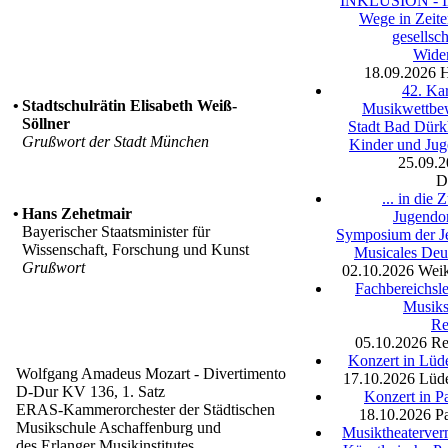
INKLUSION - In
Wege in Zeite
gesellsch
Wide
18.09.2026
42. Ka
•
Stadtschulrätin Elisabeth Weiß-
Musikwettbe
Söllner
Stadt Bad Dürk
Grußwort der Stadt München
Kinder und Jug
25.09.
D
... in die 
•
Hans Zehetmair
Jugendor
Bayerischer Staatsminister für
Symposium der J
Wissenschaft, Forschung und Kunst
Musicales Deu
Grußwort
02.10.2026
Weik
Fachbereichsle
Musiks
Re
05.10.2026
Re
Konzert in Lüd
Wolfgang Amadeus Mozart - Divertimento
17.10.2026
Lüd
D-Dur KV 136, 1. Satz
Konzert in P
ERAS-Kammerorchester der Städtischen
18.10.2026
P
Musikschule Aschaffenburg und
Musiktheaterverm
des Erlanger Musikinstitutes