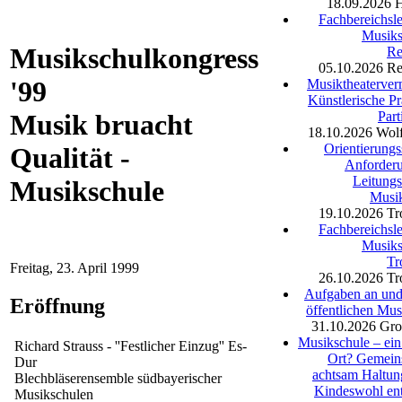
18.09.2026
Fachbereichsle
Musiks
Musikschulkongress
Re
05.10.2026
Re
'99
Musiktheaterverm
Künstlerische Pr
Part
Musik bruacht
18.10.2026
Wolf
Orientierungs
Qualität -
Anforder
Leitungs
Musikschule
Musi
19.10.2026
Tr
Fachbereichsle
Musiks
Tr
Freitag, 23. April 1999
26.10.2026
Tr
Aufgaben an und 
Eröffnung
öffentlichen Mus
31.10.2026
Gro
Musikschule – ein
Richard Strauss - ''Festlicher Einzug'' Es-
Ort? Gemein
Dur
achtsam Haltu
Blechbläserensemble südbayerischer
Kindeswohl en
Musikschulen