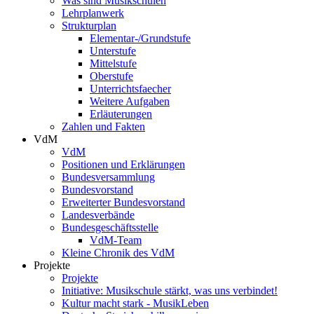
Was sind Musikschulen
Lehrplanwerk
Strukturplan
Elementar-/Grundstufe
Unterstufe
Mittelstufe
Oberstufe
Unterrichtsfaecher
Weitere Aufgaben
Erläuterungen
Zahlen und Fakten
VdM
VdM
Positionen und Erklärungen
Bundesversammlung
Bundesvorstand
Erweiterter Bundesvorstand
Landesverbände
Bundesgeschäftsstelle
VdM-Team
Kleine Chronik des VdM
Projekte
Projekte
Initiative: Musikschule stärkt, was uns verbindet!
Kultur macht stark - MusikLeben