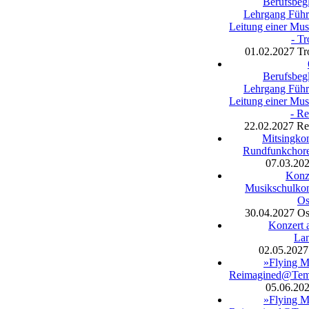
Berufsbegl
Lehrgang Füh
Leitung einer Mus
- Tr
01.02.2027
Tr
Berufsbegl
Lehrgang Füh
Leitung einer Mus
- R
22.02.2027
Re
Mitsingkon
Rundfunkchore
07.03.20
Konz
Musikschulkon
Os
30.04.2027
Os
Konzert 
La
02.05.2027
»Flying M
Reimagined@Te
05.06.20
»Flying M