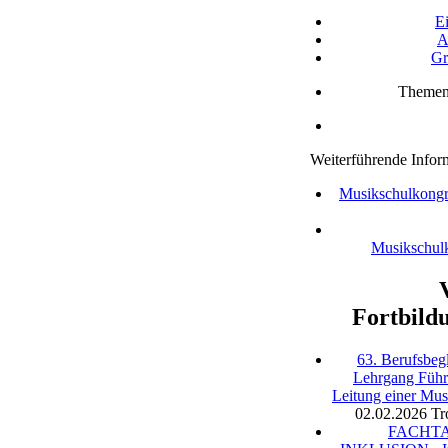
Ei
A
Gr
Themen
Weiterführende Infor
Musikschulkongre
Musikschul
Fortbild
63. Berufsbegl
Lehrgang Füh
Leitung einer Mus
02.02.2026
Tr
FACHT