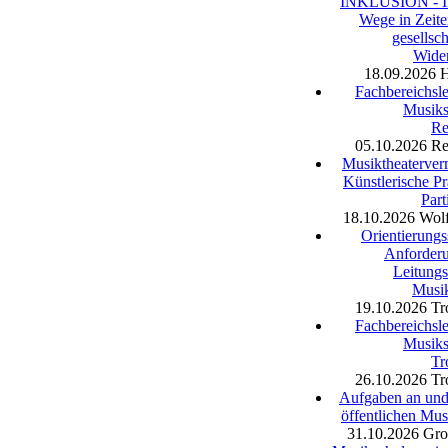
INKLUSION - In
Wege in Zeite
gesellsch
Wide
18.09.2026
Fachbereichsle
Musiks
Re
05.10.2026
Re
Musiktheaterverm
Künstlerische Pr
Part
18.10.2026
Wolf
Orientierungs
Anforder
Leitungs
Musi
19.10.2026
Tr
Fachbereichsle
Musiks
Tr
26.10.2026
Tr
Aufgaben an und 
öffentlichen Mus
31.10.2026
Gro