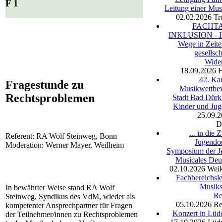
F 1
Leitung einer Mus
02.02.2026
Tr
FACHT
INKLUSION - In
Wege in Zeite
gesellsch
Wide
18.09.2026
42. Ka
Fragestunde zu
Musikwettbe
Rechtsproblemen
Stadt Bad Dürk
Kinder und Jug
25.09.
D
... in die 
Referent: RA Wolf Steinweg, Bonn
Jugendor
Moderation: Werner Mayer, Weilheim
Symposium der J
Musicales Deu
02.10.2026
Weik
Fachbereichsle
Musiks
In bewährter Weise stand RA Wolf
Re
Steinweg, Syndikus des VdM, wieder als
05.10.2026
Re
kompetenter Ansprechpartner für Fragen
Konzert in Lüd
der Teilnehmer/innen zu Rechtsproblemen