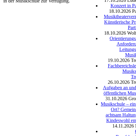
17.10.2026
Lüd
in der Musikschule zur Verfügung.
Konzert in P
18.10.2026
P
Musiktheaterverm
Künstlerische Pr
Part
18.10.2026
Wolf
Orientierungs
Anforder
Leitungs
Musi
19.10.2026
Tr
Fachbereichsle
Musiks
Tr
26.10.2026
Tr
Aufgaben an und 
öffentlichen Mus
31.10.2026
Gro
Musikschule – ein
Ort? Gemein
achtsam Haltu
Kindeswohl en
14.11.2026