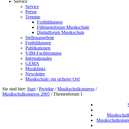
Service
Service
Presse
Termine
Fortbildungen
Führungsforum Musikschule
Digitalforum Musikschule
Stellenangebote
Fortbildungen
Publikationen
VdM-Fachberatung
Internationales
GEMA
Musiklinks
Newsletter
Musikschule: ein sicherer Ort!
Sie sind hier:
Start
/
Projekte
/
Musikschulkongress
/
Musikschulkongress 2005
/
Themenforum 1
Musikschul
Musikschulkongr