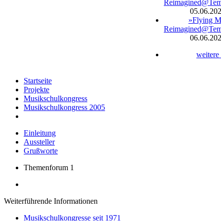
Reimagined@Te
05.06.20
»Flying M
Reimagined@Te
06.06.20
weitere
Startseite
Projekte
Musikschulkongress
Musikschulkongress 2005
Einleitung
Aussteller
Grußworte
Themenforum 1
Weiterführende Informationen
Musikschulkongresse seit 1971