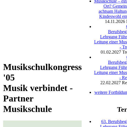
Musikschule – ein
Ort? Gemein
achtsam Haltu
Kindeswohl en
14.11.2026
Berufsbegl
Lehrgang Füh
Leitung einer Mus
- Tr
01.02.2027
Tr
Berufsbegl
Musikschulkongress
Lehrgang Füh
Leitung einer Mus
'05
- R
22.02.2027
Re
Musik verbindet -
weitere Fortbildu
Partner
Musikschule
Te
63. Berufsbegl
Lehrgang Füh