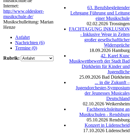
musikschule.de
Internet:
63. Berufsbegleitender
http://www.oldesloer-
Lehrgang Führung und Leitung
musikschule.de/
einer Musikschule
Musikschulleitung: Marian
02.02.2026
Trossingen
Henze
FACHTAGUNG INKLUSION
- Inklusive Wege in Zeiten
Anfahrt
großer gesellschaftlicher
Nachrichten (6)
Widersprüche
Termine (0)
18.09.2026
Hamburg
42. Karel Kunc
Rubrik:
Musikwettbewerb der Stadt Bad
Dürkheim für Kinder und
Jugendliche
25.09.2026
Bad Dürkheim
... in die Zukunft –
Jugendorchester-Symposium
der Jeunesses Musicales
Deutschland
02.10.2026
Weikersheim
Fachbereichsleitung an
Musikschulen - Rendsburg
05.10.2026
Rendsburg
Konzert in Lüdenscheid
17.10.2026
Lüdenscheid