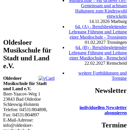
Musikschule – ein sicherer Ort?
Gemeinsam und achtsam
Haltungen zum Kindeswohl
entwickeln
14.11.2026
Marburg
64. (A) - Berufsbegleitender
Lehrgang Führung und Leitung
einer Musikschule - Trossingen
Oldesloer
01.02.2027
Trossingen
64. (B) - Berufsbegleitender
Musikschule für
Lehrgang Führung und Leitung
Stadt und Land
einer Musikschule - Remscheid
22.02.2027
Remscheid
e.V.
weitere Fortbildungen und
Oldesloer
Termine
Musikschule für Stadt
und Land e.V.
Newsletter
Beer-Yaacov-Weg 1
23843
Bad Oldesloe
Schleswig-Holstein
individuellen Newsletter
Telefon:
04531/804898
,
abonnieren
Fax: 04531/804897
E-Mail-Adresse:
Termine
info@oldesloer-