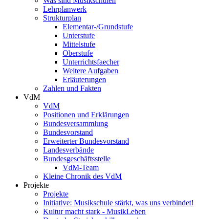
Was sind Musikschulen
Lehrplanwerk
Strukturplan
Elementar-/Grundstufe
Unterstufe
Mittelstufe
Oberstufe
Unterrichtsfaecher
Weitere Aufgaben
Erläuterungen
Zahlen und Fakten
VdM
VdM
Positionen und Erklärungen
Bundesversammlung
Bundesvorstand
Erweiterter Bundesvorstand
Landesverbände
Bundesgeschäftsstelle
VdM-Team
Kleine Chronik des VdM
Projekte
Projekte
Initiative: Musikschule stärkt, was uns verbindet!
Kultur macht stark - MusikLeben