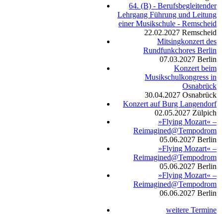
64. (B) - Berufsbegleitender
Lehrgang Führung und Leitung
einer Musikschule - Remscheid
22.02.2027
Remscheid
Mitsingkonzert des
Rundfunkchores Berlin
07.03.2027
Berlin
Konzert beim
Musikschulkongress in
Osnabrück
30.04.2027
Osnabrück
Konzert auf Burg Langendorf
02.05.2027
Zülpich
»Flying Mozart« –
Reimagined@Tempodrom
05.06.2027
Berlin
»Flying Mozart« –
Reimagined@Tempodrom
05.06.2027
Berlin
»Flying Mozart« –
Reimagined@Tempodrom
06.06.2027
Berlin
weitere Termine