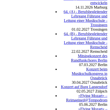
entwickeln
14.11.2026
Marburg
64. (A) - Berufsbegleitender
Lehrgang Führung und
Leitung einer Musikschule -
Trossingen
01.02.2027
Trossingen
64. (B) - Berufsbegleitender
Lehrgang Führung und
Leitung einer Musikschule -
Remscheid
22.02.2027
Remscheid
Mitsingkonzert des
Rundfunkchores Berlin
07.03.2027
Berlin
Konzert beim
Musikschulkongress in
Osnabrück
30.04.2027
Osnabrück
Konzert auf Burg Langendorf
02.05.2027
Zülpich
»Flying Mozart« –
Reimagined@Tempodrom
05.06.2027
Berlin
»Flying Mozart« –