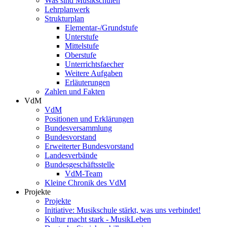
Was sind Musikschulen
Lehrplanwerk
Strukturplan
Elementar-/Grundstufe
Unterstufe
Mittelstufe
Oberstufe
Unterrichtsfaecher
Weitere Aufgaben
Erläuterungen
Zahlen und Fakten
VdM
VdM
Positionen und Erklärungen
Bundesversammlung
Bundesvorstand
Erweiterter Bundesvorstand
Landesverbände
Bundesgeschäftsstelle
VdM-Team
Kleine Chronik des VdM
Projekte
Projekte
Initiative: Musikschule stärkt, was uns verbindet!
Kultur macht stark - MusikLeben