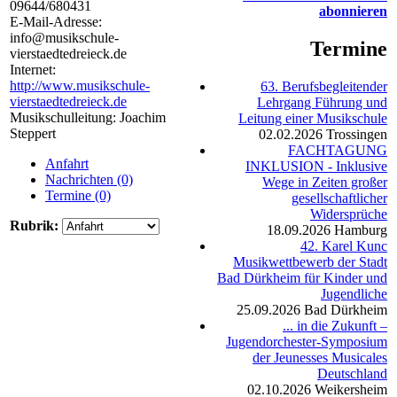
09644/680431
abonnieren
E-Mail-Adresse:
info@musikschule-
Termine
vierstaedtedreieck.de
Internet:
http://www.musikschule-
63. Berufsbegleitender
vierstaedtedreieck.de
Lehrgang Führung und
Musikschulleitung: Joachim
Leitung einer Musikschule
Steppert
02.02.2026
Trossingen
FACHTAGUNG
Anfahrt
INKLUSION - Inklusive
Nachrichten (0)
Wege in Zeiten großer
Termine (0)
gesellschaftlicher
Widersprüche
Rubrik:
18.09.2026
Hamburg
42. Karel Kunc
Musikwettbewerb der Stadt
Bad Dürkheim für Kinder und
Jugendliche
25.09.2026
Bad Dürkheim
... in die Zukunft –
Jugendorchester-Symposium
der Jeunesses Musicales
Deutschland
02.10.2026
Weikersheim