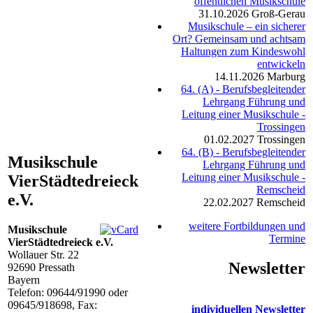
öffentlichen Musikschule
31.10.2026
Groß-Gerau
Musikschule – ein sicherer
Ort? Gemeinsam und achtsam
Haltungen zum Kindeswohl
entwickeln
14.11.2026
Marburg
64. (A) - Berufsbegleitender
Lehrgang Führung und
Leitung einer Musikschule -
Trossingen
01.02.2027
Trossingen
64. (B) - Berufsbegleitender
Musikschule
Lehrgang Führung und
Leitung einer Musikschule -
VierStädtedreieck
Remscheid
e.V.
22.02.2027
Remscheid
weitere Fortbildungen und
Musikschule
Termine
VierStädtedreieck e.V.
Wollauer Str. 22
Newsletter
92690
Pressath
Bayern
Telefon:
09644/91990 oder
09645/918698
, Fax:
individuellen Newsletter