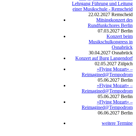
Lehrgang Führung und Leitung
einer Musikschule - Remscheid
22.02.2027
Remscheid
Mitsingkonzert des
Rundfunkchores Berlin
07.03.2027
Berlin
Konzert beim
Musikschulkongress in
Osnabrück
30.04.2027
Osnabrück
Konzert auf Burg Langendorf
02.05.2027
Zülpich
»Flying Mozart« –
Reimagined@Tempodrom
05.06.2027
Berlin
»Flying Mozart« –
Reimagined@Tempodrom
05.06.2027
Berlin
»Flying Mozart« –
Reimagined@Tempodrom
06.06.2027
Berlin
weitere Termine