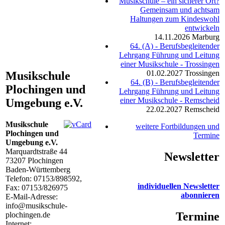
Musikschule – ein sicherer Ort?
Gemeinsam und achtsam
Haltungen zum Kindeswohl
entwickeln
14.11.2026
Marburg
64. (A) - Berufsbegleitender
Lehrgang Führung und Leitung
einer Musikschule - Trossingen
01.02.2027
Trossingen
Musikschule
64. (B) - Berufsbegleitender
Plochingen und
Lehrgang Führung und Leitung
einer Musikschule - Remscheid
Umgebung e.V.
22.02.2027
Remscheid
Musikschule
weitere Fortbildungen und
Plochingen und
Termine
Umgebung e.V.
Marquardtstraße 44
Newsletter
73207
Plochingen
Baden-Württemberg
Telefon:
07153/898592
,
individuellen Newsletter
Fax: 07153/826975
abonnieren
E-Mail-Adresse:
info@musikschule-
Termine
plochingen.de
Internet: