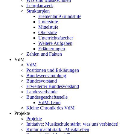
Was sind Musikschulen
Lehrplanwerk
Strukturplan
Elementar-/Grundstufe
Unterstufe
Mittelstufe
Oberstufe
Unterrichtsfaecher
Weitere Aufgaben
Erläuterungen
Zahlen und Fakten
VdM
VdM
Positionen und Erklärungen
Bundesversammlung
Bundesvorstand
Erweiterter Bundesvorstand
Landesverbände
Bundesgeschäftsstelle
VdM-Team
Kleine Chronik des VdM
Projekte
Projekte
Initiative: Musikschule stärkt, was uns verbindet!
Kultur macht stark - MusikLeben