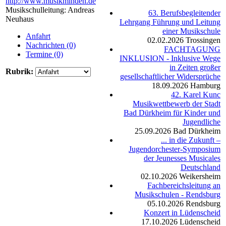
http://www.musikminden.de
Musikschulleitung: Andreas
63. Berufsbegleitender
Neuhaus
Lehrgang Führung und Leitung
einer Musikschule
Anfahrt
02.02.2026
Trossingen
Nachrichten (0)
FACHTAGUNG
Termine (0)
INKLUSION - Inklusive Wege
in Zeiten großer
Rubrik:
gesellschaftlicher Widersprüche
18.09.2026
Hamburg
42. Karel Kunc
Musikwettbewerb der Stadt
Bad Dürkheim für Kinder und
Jugendliche
25.09.2026
Bad Dürkheim
... in die Zukunft –
Jugendorchester-Symposium
der Jeunesses Musicales
Deutschland
02.10.2026
Weikersheim
Fachbereichsleitung an
Musikschulen - Rendsburg
05.10.2026
Rendsburg
Konzert in Lüdenscheid
17.10.2026
Lüdenscheid