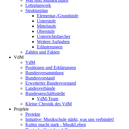
Was sind Musikschulen
Lehrplanwerk
Strukturplan
Elementar-/Grundstufe
Unterstufe
Mittelstufe
Oberstufe
Unterrichtsfaecher
Weitere Aufgaben
Erläuterungen
Zahlen und Fakten
VdM
VdM
Positionen und Erklärungen
Bundesversammlung
Bundesvorstand
Erweiterter Bundesvorstand
Landesverbände
Bundesgeschäftsstelle
VdM-Team
Kleine Chronik des VdM
Projekte
Projekte
Initiative: Musikschule stärkt, was uns verbindet!
Kultur macht stark - MusikLeben