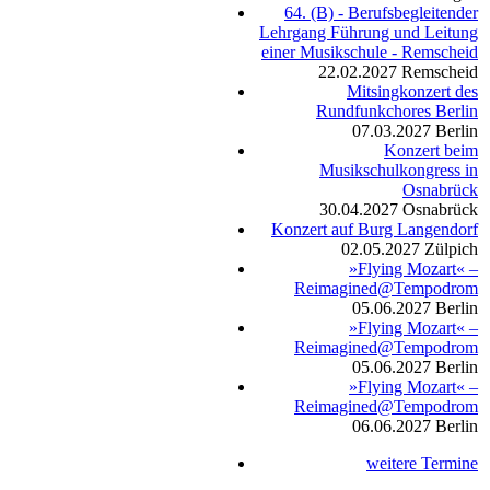
64. (B) - Berufsbegleitender
Lehrgang Führung und Leitung
einer Musikschule - Remscheid
22.02.2027
Remscheid
Mitsingkonzert des
Rundfunkchores Berlin
07.03.2027
Berlin
Konzert beim
Musikschulkongress in
Osnabrück
30.04.2027
Osnabrück
Konzert auf Burg Langendorf
02.05.2027
Zülpich
»Flying Mozart« –
Reimagined@Tempodrom
05.06.2027
Berlin
»Flying Mozart« –
Reimagined@Tempodrom
05.06.2027
Berlin
»Flying Mozart« –
Reimagined@Tempodrom
06.06.2027
Berlin
weitere Termine