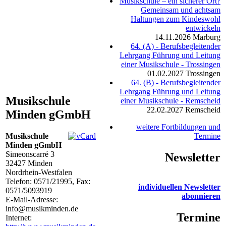
Musikschule – ein sicherer Ort?
Gemeinsam und achtsam
Haltungen zum Kindeswohl
entwickeln
14.11.2026
Marburg
64. (A) - Berufsbegleitender
Lehrgang Führung und Leitung
einer Musikschule - Trossingen
01.02.2027
Trossingen
64. (B) - Berufsbegleitender
Lehrgang Führung und Leitung
Musikschule
einer Musikschule - Remscheid
22.02.2027
Remscheid
Minden gGmbH
weitere Fortbildungen und
Musikschule
Termine
Minden gGmbH
Simeonscarré 3
Newsletter
32427
Minden
Nordrhein-Westfalen
Telefon:
0571/21995
, Fax:
individuellen Newsletter
0571/5093919
abonnieren
E-Mail-Adresse:
info@musikminden.de
Termine
Internet: