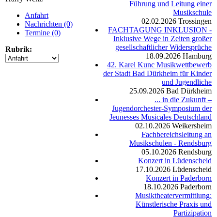
Führung und Leitung einer
Musikschule
Anfahrt
02.02.2026
Trossingen
Nachrichten (0)
FACHTAGUNG INKLUSION -
Termine (0)
Inklusive Wege in Zeiten großer
gesellschaftlicher Widersprüche
Rubrik:
18.09.2026
Hamburg
42. Karel Kunc Musikwettbewerb
der Stadt Bad Dürkheim für Kinder
und Jugendliche
25.09.2026
Bad Dürkheim
... in die Zukunft –
Jugendorchester-Symposium der
Jeunesses Musicales Deutschland
02.10.2026
Weikersheim
Fachbereichsleitung an
Musikschulen - Rendsburg
05.10.2026
Rendsburg
Konzert in Lüdenscheid
17.10.2026
Lüdenscheid
Konzert in Paderborn
18.10.2026
Paderborn
Musiktheatervermittlung:
Künstlerische Praxis und
Partizipation