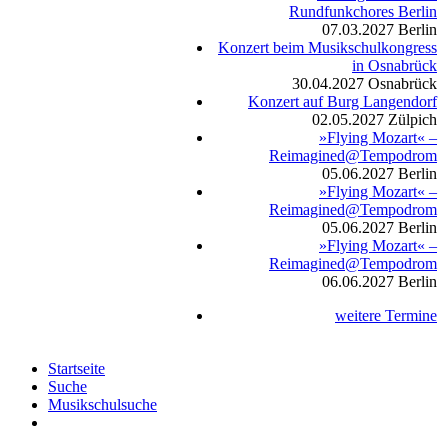
Rundfunkchores Berlin
07.03.2027
Berlin
Konzert beim Musikschulkongress
in Osnabrück
30.04.2027
Osnabrück
Konzert auf Burg Langendorf
02.05.2027
Zülpich
»Flying Mozart« –
Reimagined@Tempodrom
05.06.2027
Berlin
»Flying Mozart« –
Reimagined@Tempodrom
05.06.2027
Berlin
»Flying Mozart« –
Reimagined@Tempodrom
06.06.2027
Berlin
weitere Termine
Startseite
Suche
Musikschulsuche