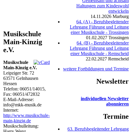
Gemeinsam und achtsam
Haltungen zum Kindeswohl
entwickeln
14.11.2026
Marburg
64. (A) - Berufsbegleitender
Lehrgang Führung und Leitung
einer Musikschule - Trossingen
Musikschule
01.02.2027
Trossingen
Main-Kinzig
64. (B) - Berufsbegleitender
Lehrgang Führung und Leitung
e.V.
einer Musikschule - Remscheid
22.02.2027
Remscheid
Musikschule
Main-Kinzig e.V.
weitere Fortbildungen und Termine
Leipziger Str. 72
63571
Gelnhausen
Newsletter
Hessen
Telefon:
06051/14015
,
Fax: 06051/472832
individuellen Newsletter
E-Mail-Adresse:
abonnieren
info@mkk-musik.de
Internet:
Termine
http://www.musikschule-
main-kinzig.de
Musikschulleitung:
63. Berufsbegleitender Lehrgang
Harry Wenz