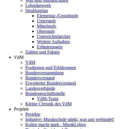
Was sind Musikschulen
Lehrplanwerk
Strukturplan
Elementar-/Grundstufe
Unterstufe
Mittelstufe
Oberstufe
Unterrichtsfaecher
Weitere Aufgaben
Erläuterungen
Zahlen und Fakten
VdM
VdM
Positionen und Erklärungen
Bundesversammlung
Bundesvorstand
Erweiterter Bundesvorstand
Landesverbände
Bundesgeschäftsstelle
VdM-Team
Kleine Chronik des VdM
Projekte
Projekte
Initiative: Musikschule stärkt, was uns verbindet!
Kultur macht stark - MusikLeben