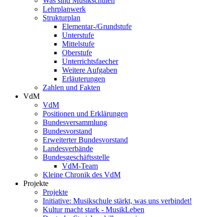
Was sind Musikschulen
Lehrplanwerk
Strukturplan
Elementar-/Grundstufe
Unterstufe
Mittelstufe
Oberstufe
Unterrichtsfaecher
Weitere Aufgaben
Erläuterungen
Zahlen und Fakten
VdM
VdM
Positionen und Erklärungen
Bundesversammlung
Bundesvorstand
Erweiterter Bundesvorstand
Landesverbände
Bundesgeschäftsstelle
VdM-Team
Kleine Chronik des VdM
Projekte
Projekte
Initiative: Musikschule stärkt, was uns verbindet!
Kultur macht stark - MusikLeben