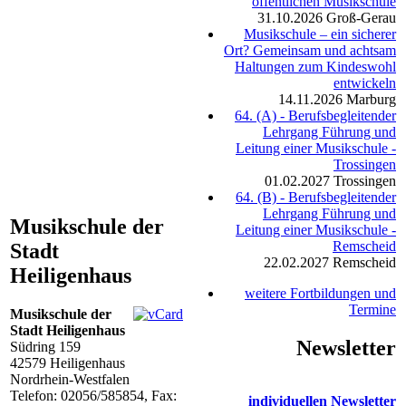
öffentlichen Musikschule
31.10.2026
Groß-Gerau
Musikschule – ein sicherer
Ort? Gemeinsam und achtsam
Haltungen zum Kindeswohl
entwickeln
14.11.2026
Marburg
64. (A) - Berufsbegleitender
Lehrgang Führung und
Leitung einer Musikschule -
Trossingen
01.02.2027
Trossingen
64. (B) - Berufsbegleitender
Lehrgang Führung und
Musikschule der
Leitung einer Musikschule -
Remscheid
Stadt
22.02.2027
Remscheid
Heiligenhaus
weitere Fortbildungen und
Termine
Musikschule der
Stadt Heiligenhaus
Newsletter
Südring 159
42579
Heiligenhaus
Nordrhein-Westfalen
Telefon:
02056/585854
, Fax:
individuellen Newsletter