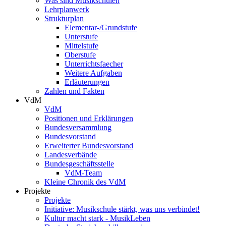
Was sind Musikschulen
Lehrplanwerk
Strukturplan
Elementar-/Grundstufe
Unterstufe
Mittelstufe
Oberstufe
Unterrichtsfaecher
Weitere Aufgaben
Erläuterungen
Zahlen und Fakten
VdM
VdM
Positionen und Erklärungen
Bundesversammlung
Bundesvorstand
Erweiterter Bundesvorstand
Landesverbände
Bundesgeschäftsstelle
VdM-Team
Kleine Chronik des VdM
Projekte
Projekte
Initiative: Musikschule stärkt, was uns verbindet!
Kultur macht stark - MusikLeben