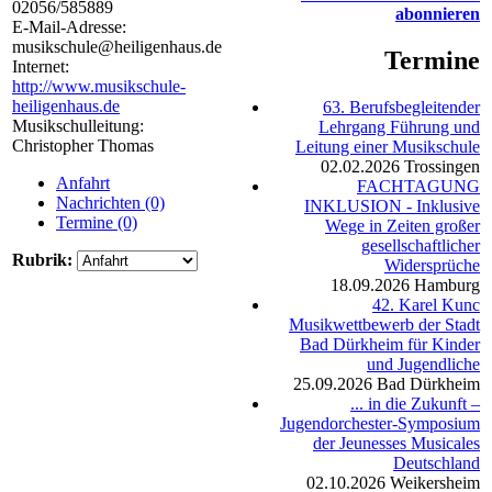
02056/585889
abonnieren
E-Mail-Adresse:
musikschule@heiligenhaus.de
Termine
Internet:
http://www.musikschule-
heiligenhaus.de
63. Berufsbegleitender
Musikschulleitung:
Lehrgang Führung und
Christopher Thomas
Leitung einer Musikschule
02.02.2026
Trossingen
Anfahrt
FACHTAGUNG
Nachrichten (0)
INKLUSION - Inklusive
Termine (0)
Wege in Zeiten großer
gesellschaftlicher
Rubrik:
Widersprüche
18.09.2026
Hamburg
42. Karel Kunc
Musikwettbewerb der Stadt
Bad Dürkheim für Kinder
und Jugendliche
25.09.2026
Bad Dürkheim
... in die Zukunft –
Jugendorchester-Symposium
der Jeunesses Musicales
Deutschland
02.10.2026
Weikersheim