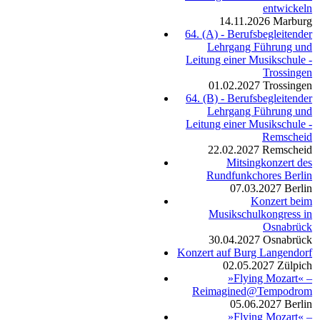
entwickeln
14.11.2026
Marburg
64. (A) - Berufsbegleitender
Lehrgang Führung und
Leitung einer Musikschule -
Trossingen
01.02.2027
Trossingen
64. (B) - Berufsbegleitender
Lehrgang Führung und
Leitung einer Musikschule -
Remscheid
22.02.2027
Remscheid
Mitsingkonzert des
Rundfunkchores Berlin
07.03.2027
Berlin
Konzert beim
Musikschulkongress in
Osnabrück
30.04.2027
Osnabrück
Konzert auf Burg Langendorf
02.05.2027
Zülpich
»Flying Mozart« –
Reimagined@Tempodrom
05.06.2027
Berlin
»Flying Mozart« –