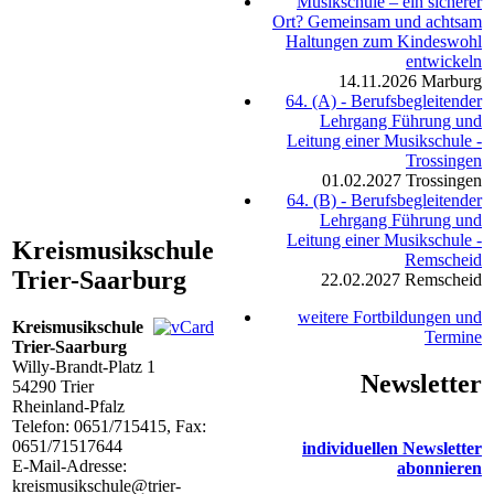
Musikschule – ein sicherer
Ort? Gemeinsam und achtsam
Haltungen zum Kindeswohl
entwickeln
14.11.2026
Marburg
64. (A) - Berufsbegleitender
Lehrgang Führung und
Leitung einer Musikschule -
Trossingen
01.02.2027
Trossingen
64. (B) - Berufsbegleitender
Lehrgang Führung und
Leitung einer Musikschule -
Kreismusikschule
Remscheid
Trier-Saarburg
22.02.2027
Remscheid
weitere Fortbildungen und
Kreismusikschule
Termine
Trier-Saarburg
Willy-Brandt-Platz 1
Newsletter
54290
Trier
Rheinland-Pfalz
Telefon:
0651/715415
, Fax:
0651/71517644
individuellen Newsletter
E-Mail-Adresse:
abonnieren
kreismusikschule@trier-