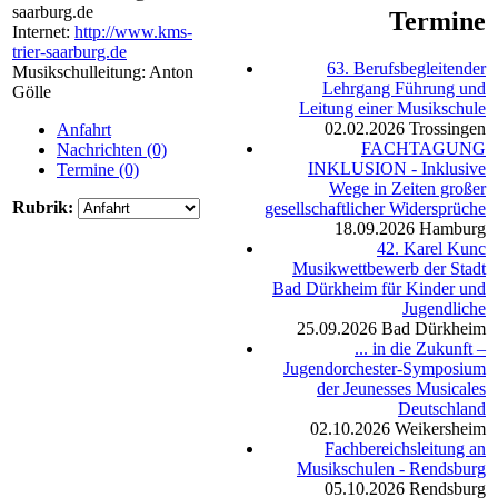
saarburg.de
Termine
Internet:
http://www.kms-
trier-saarburg.de
63. Berufsbegleitender
Musikschulleitung: Anton
Lehrgang Führung und
Gölle
Leitung einer Musikschule
02.02.2026
Trossingen
Anfahrt
FACHTAGUNG
Nachrichten (0)
INKLUSION - Inklusive
Termine (0)
Wege in Zeiten großer
Rubrik:
gesellschaftlicher Widersprüche
18.09.2026
Hamburg
42. Karel Kunc
Musikwettbewerb der Stadt
Bad Dürkheim für Kinder und
Jugendliche
25.09.2026
Bad Dürkheim
... in die Zukunft –
Jugendorchester-Symposium
der Jeunesses Musicales
Deutschland
02.10.2026
Weikersheim
Fachbereichsleitung an
Musikschulen - Rendsburg
05.10.2026
Rendsburg