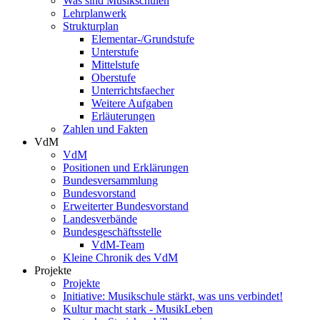
Was sind Musikschulen
Lehrplanwerk
Strukturplan
Elementar-/Grundstufe
Unterstufe
Mittelstufe
Oberstufe
Unterrichtsfaecher
Weitere Aufgaben
Erläuterungen
Zahlen und Fakten
VdM
VdM
Positionen und Erklärungen
Bundesversammlung
Bundesvorstand
Erweiterter Bundesvorstand
Landesverbände
Bundesgeschäftsstelle
VdM-Team
Kleine Chronik des VdM
Projekte
Projekte
Initiative: Musikschule stärkt, was uns verbindet!
Kultur macht stark - MusikLeben