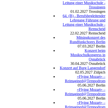
Leitung einer Musikschule -
Trossingen
01.02.2027
Trossingen
64. (B) - Berufsbegleitender
Lehrgang Führung und
Leitung einer Musikschule -
Remscheid
22.02.2027
Remscheid
Mitsingkonzert des
Rundfunkchores Berlin
07.03.2027
Berlin
Konzert beim
Musikschulkongress in
Osnabrück
30.04.2027
Osnabrück
Konzert auf Burg Langendorf
02.05.2027
Zülpich
»Flying Mozart« –
Reimagined@Tempodrom
05.06.2027
Berlin
»Flying Mozart« –
Reimagined@Tempodrom
05.06.2027
Berlin
»Flying Mozart« –
Reimagined@Tempodrom