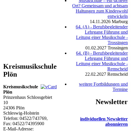
Musikschule – ein sicherer
Ort? Gemeinsam und achtsam
Haltungen zum Kindeswohl
entwickeln
14.11.2026
Marburg
64. (A) - Berufsbegleitender
Lehrgang Führung und
Leitung einer Musikschule -
Trossingen
01.02.2027
Trossingen
64. (B) - Berufsbegleitender
Lehrgang Führung und
Leitung einer Musikschule -
Kreismusikschule
Remscheid
Plön
22.02.2027
Remscheid
weitere Fortbildungen und
Kreismusikschule
Termine
Plön
Prinzenhaus Schlossgebiet
Newsletter
10
24306
Plön
Schleswig-Holstein
Telefon:
04522/743769
,
individuellen Newsletter
Fax: 04522/74395900
abonnieren
E-Mail-Adresse: