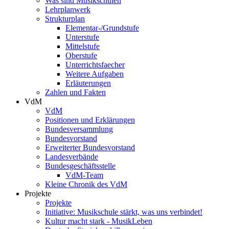
Was sind Musikschulen
Lehrplanwerk
Strukturplan
Elementar-/Grundstufe
Unterstufe
Mittelstufe
Oberstufe
Unterrichtsfaecher
Weitere Aufgaben
Erläuterungen
Zahlen und Fakten
VdM
VdM
Positionen und Erklärungen
Bundesversammlung
Bundesvorstand
Erweiterter Bundesvorstand
Landesverbände
Bundesgeschäftsstelle
VdM-Team
Kleine Chronik des VdM
Projekte
Projekte
Initiative: Musikschule stärkt, was uns verbindet!
Kultur macht stark - MusikLeben