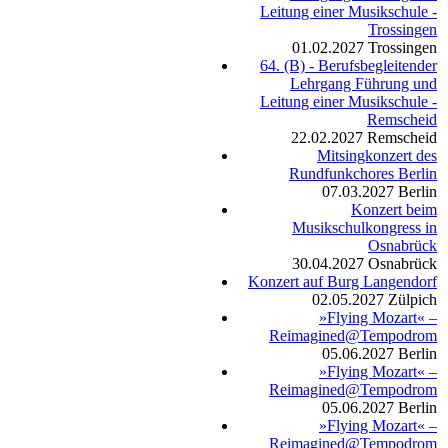
Leitung einer Musikschule -
Trossingen
01.02.2027
Trossingen
64. (B) - Berufsbegleitender
Lehrgang Führung und
Leitung einer Musikschule -
Remscheid
22.02.2027
Remscheid
Mitsingkonzert des
Rundfunkchores Berlin
07.03.2027
Berlin
Konzert beim
Musikschulkongress in
Osnabrück
30.04.2027
Osnabrück
Konzert auf Burg Langendorf
02.05.2027
Zülpich
»Flying Mozart« –
Reimagined@Tempodrom
05.06.2027
Berlin
»Flying Mozart« –
Reimagined@Tempodrom
05.06.2027
Berlin
»Flying Mozart« –
Reimagined@Tempodrom