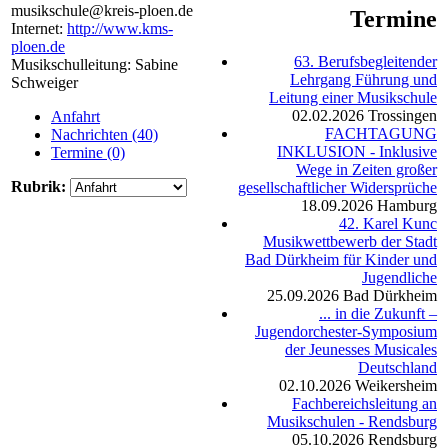
musikschule@kreis-ploen.de
Termine
Internet:
http://www.kms-
ploen.de
63. Berufsbegleitender
Musikschulleitung: Sabine
Lehrgang Führung und
Schweiger
Leitung einer Musikschule
02.02.2026
Trossingen
Anfahrt
FACHTAGUNG
Nachrichten (40)
INKLUSION - Inklusive
Termine (0)
Wege in Zeiten großer
Rubrik:
gesellschaftlicher Widersprüche
18.09.2026
Hamburg
42. Karel Kunc
Musikwettbewerb der Stadt
Bad Dürkheim für Kinder und
Jugendliche
25.09.2026
Bad Dürkheim
... in die Zukunft –
Jugendorchester-Symposium
der Jeunesses Musicales
Deutschland
02.10.2026
Weikersheim
Fachbereichsleitung an
Musikschulen - Rendsburg
05.10.2026
Rendsburg