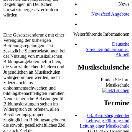
News
Regelungen im Deutschen
Umsatzsteuergesetz erfordern
Newsfeed Angebote
würden.
Weiterführende Informationen
Eine Gesetzesänderung mit einer
Verengung der bisherigen
Deutsche
Befreiungsregelungen lässt
Streicherphilharmonie -
zusätzliche Steuerbelastungen bei
Aktuell
der Nutzung von musikalischen
Bildungsangeboten befürchten,
Musikschulsuche
die von zahlreichen Kindern und
Jugendlichen an Musikschulen
wahrgenommen werden, nicht
Finden Sie Ihre
zuletzt auch aus
Musikschule
einkommensschwachen und
bildungsbenachteiligten Familien.
Neue steuerliche Belastungen für
Termine
Bildungsleistungen stehen im
Widerspruch zu offenen, allen
Bevölkerungsgruppen
63. Berufsbegleitender
zugänglichen Bildungsangeboten,
Lehrgang Führung und
die sowohl gesellschaftliches Ziel
Leitung einer Musikschule
als auch Ziel der
02.02.2026
Trossingen