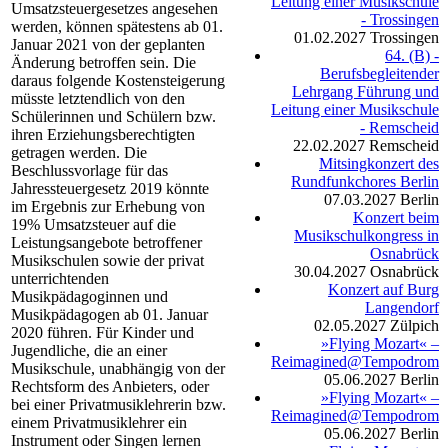
Leitung einer Musikschule
Umsatzsteuergesetzes angesehen
- Trossingen
werden, können spätestens ab 01.
01.02.2027
Trossingen
Januar 2021 von der geplanten
64. (B) -
Änderung betroffen sein. Die
Berufsbegleitender
daraus folgende Kostensteigerung
Lehrgang Führung und
müsste letztendlich von den
Leitung einer Musikschule
Schülerinnen und Schülern bzw.
- Remscheid
ihren Erziehungsberechtigten
22.02.2027
Remscheid
getragen werden. Die
Mitsingkonzert des
Beschlussvorlage für das
Rundfunkchores Berlin
Jahressteuergesetz 2019 könnte
07.03.2027
Berlin
im Ergebnis zur Erhebung von
Konzert beim
19% Umsatzsteuer auf die
Musikschulkongress in
Leistungsangebote betroffener
Osnabrück
Musikschulen sowie der privat
30.04.2027
Osnabrück
unterrichtenden
Konzert auf Burg
Musikpädagoginnen und
Langendorf
Musikpädagogen ab 01. Januar
02.05.2027
Zülpich
2020 führen. Für Kinder und
»Flying Mozart« –
Jugendliche, die an einer
Reimagined@Tempodrom
Musikschule, unabhängig von der
05.06.2027
Berlin
Rechtsform des Anbieters, oder
»Flying Mozart« –
bei einer Privatmusiklehrerin bzw.
Reimagined@Tempodrom
einem Privatmusiklehrer ein
05.06.2027
Berlin
Instrument oder Singen lernen