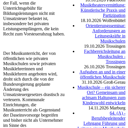
der Fall, wenn die
Musiktheatervermittlung:
Unterrichtsgebühr für
Künstlerische Praxis und
Bildungsleistungen nicht mit
Partizipation
Umsatzsteuer belastet ist,
18.10.2026
Wolfenbüttel
insbesondere bei privaten
Orientierungsseminar:
Leistungsempfängern, die kein
Anforderungen an
Recht zum Vorsteuerabzug haben.
Leitungskräfte in
Musikschulen
19.10.2026
Trossingen
Fachbereichsleitung an
Der Musikunterricht, der von
Musikschulen -
öffentlichen wie privaten
Trossingen
Musikschulen sowie privaten
26.10.2026
Trossingen
Musiklehrerinnen und
Aufgaben an und in einer
Musiklehrern angeboten wird,
öffentlichen Musikschule
droht sich durch die von der
31.10.2026
Groß-Gerau
Bundesregierung geplante
Musikschule – ein sicherer
Änderung des
Ort? Gemeinsam und
Umsatzsteuergesetzes drastisch zu
achtsam Haltungen zum
verteuern. Kommunale
Kindeswohl entwickeln
Einrichtungen, die
14.11.2026
Marburg
Musikunterricht als Gegenstand
64. (A) -
der Daseinsvorsorge begreifen
Berufsbegleitender
und bisher nicht als Unternehmer
Lehrgang Führung und
im Sinne des