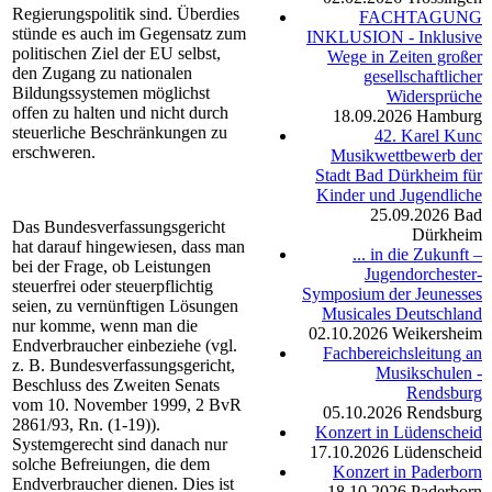
Regierungspolitik sind. Überdies
FACHTAGUNG
stünde es auch im Gegensatz zum
INKLUSION - Inklusive
politischen Ziel der EU selbst,
Wege in Zeiten großer
den Zugang zu nationalen
gesellschaftlicher
Bildungssystemen möglichst
Widersprüche
offen zu halten und nicht durch
18.09.2026
Hamburg
steuerliche Beschränkungen zu
42. Karel Kunc
erschweren.
Musikwettbewerb der
Stadt Bad Dürkheim für
Kinder und Jugendliche
25.09.2026
Bad
Das Bundesverfassungsgericht
Dürkheim
hat darauf hingewiesen, dass man
... in die Zukunft –
bei der Frage, ob Leistungen
Jugendorchester-
steuerfrei oder steuerpflichtig
Symposium der Jeunesses
seien, zu vernünftigen Lösungen
Musicales Deutschland
nur komme, wenn man die
02.10.2026
Weikersheim
Endverbraucher einbeziehe (vgl.
Fachbereichsleitung an
z. B. Bundesverfassungsgericht,
Musikschulen -
Beschluss des Zweiten Senats
Rendsburg
vom 10. November 1999, 2 BvR
05.10.2026
Rendsburg
2861/93, Rn. (1-19)).
Konzert in Lüdenscheid
Systemgerecht sind danach nur
17.10.2026
Lüdenscheid
solche Befreiungen, die dem
Konzert in Paderborn
Endverbraucher dienen. Dies ist
18.10.2026
Paderborn