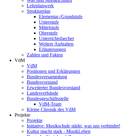
Was sind Musikschulen
Lehrplanwerk
Strukturplan
Elementar-/Grundstufe
Unterstufe
Mittelstufe
Oberstufe
Unterrichtsfaecher
Weitere Aufgaben
Erläuterungen
Zahlen und Fakten
VdM
VdM
Positionen und Erklärungen
Bundesversammlung
Bundesvorstand
Erweiterter Bundesvorstand
Landesverbände
Bundesgeschäftsstelle
VdM-Team
Kleine Chronik des VdM
Projekte
Projekte
Initiative: Musikschule stärkt, was uns verbindet!
Kultur macht stark - MusikLeben