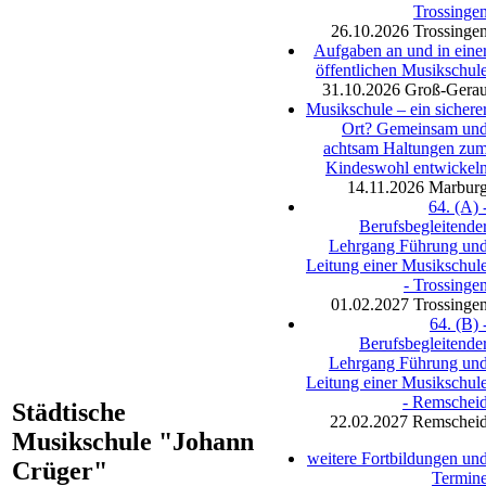
Trossinge
26.10.2026
Trossinge
Aufgaben an und in eine
öffentlichen Musikschul
31.10.2026
Groß-Gera
Musikschule – ein sichere
Ort? Gemeinsam un
achtsam Haltungen zu
Kindeswohl entwickel
14.11.2026
Marbur
64. (A) 
Berufsbegleitende
Lehrgang Führung un
Leitung einer Musikschul
- Trossinge
01.02.2027
Trossinge
64. (B) 
Berufsbegleitende
Lehrgang Führung un
Leitung einer Musikschul
- Remschei
Städtische
22.02.2027
Remschei
Musikschule "Johann
weitere Fortbildungen un
Crüger"
Termin