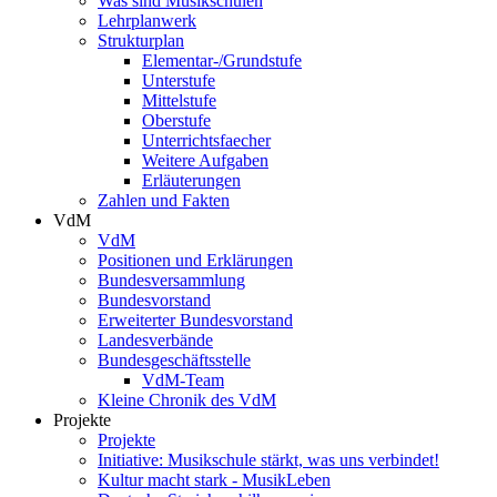
Was sind Musikschulen
Lehrplanwerk
Strukturplan
Elementar-/Grundstufe
Unterstufe
Mittelstufe
Oberstufe
Unterrichtsfaecher
Weitere Aufgaben
Erläuterungen
Zahlen und Fakten
VdM
VdM
Positionen und Erklärungen
Bundesversammlung
Bundesvorstand
Erweiterter Bundesvorstand
Landesverbände
Bundesgeschäftsstelle
VdM-Team
Kleine Chronik des VdM
Projekte
Projekte
Initiative: Musikschule stärkt, was uns verbindet!
Kultur macht stark - MusikLeben