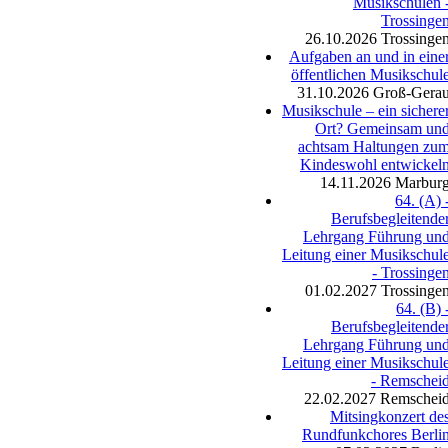
Musikschulen 
Trossinge
26.10.2026
Trossinge
Aufgaben an und in eine
öffentlichen Musikschul
31.10.2026
Groß-Gera
Musikschule – ein sichere
Ort? Gemeinsam un
achtsam Haltungen zu
Kindeswohl entwickel
14.11.2026
Marbur
64. (A) 
Berufsbegleitende
Lehrgang Führung un
Leitung einer Musikschul
- Trossinge
01.02.2027
Trossinge
64. (B) 
Berufsbegleitende
Lehrgang Führung un
Leitung einer Musikschul
- Remschei
22.02.2027
Remschei
Mitsingkonzert de
Rundfunkchores Berli