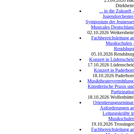
25.09.2026
Ba
Dürkhei
... in die Zukunft 
Jugendorchester
Symposium der Jeunesse
Musicales Deutschlan
02.10.2026
Weikershei
Fachbereichsleitung a
Musikschulen 
Rendsbur
05.10.2026
Rendsbur
Konzert in Lüdenschei
17.10.2026
Lüdenschei
Konzert in Paderbor
18.10.2026
Paderbor
Musiktheatervermittlung
Künstlerische Praxis un
Partizipatio
18.10.2026
Wolfenbütte
Orientierungsseminar
Anforderungen a
Leitungskräfte i
Musikschule
19.10.2026
Trossinge
Fachbereichsleitung a