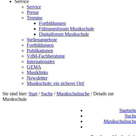
Service
Service
Presse
Termine
Fortbildungen
Führungsforum Musikschule
Digitalforum Musikschule
Stellenangebote
Fortbildungen
Publikationen
VdM-Fachberatung
Internationales
GEMA
Musiklinks
Newsletter
Musikschule: ein sicherer Ort!
Sie sind hier:
Start
/
Suche
/
Musikschulsuche
/
Details zur
Musikschule
Startseit
Such
Musikschulsuch