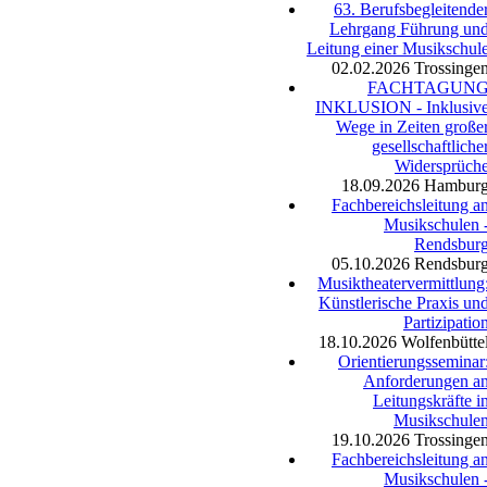
63. Berufsbegleitende
Lehrgang Führung un
Leitung einer Musikschul
02.02.2026
Trossinge
FACHTAGUN
INKLUSION - Inklusiv
Wege in Zeiten große
gesellschaftliche
Widersprüch
18.09.2026
Hambur
Fachbereichsleitung a
Musikschulen 
Rendsbur
05.10.2026
Rendsbur
Musiktheatervermittlung
Künstlerische Praxis un
Partizipatio
18.10.2026
Wolfenbütte
Orientierungsseminar
Anforderungen a
Leitungskräfte i
Musikschule
19.10.2026
Trossinge
Fachbereichsleitung a
Musikschulen 