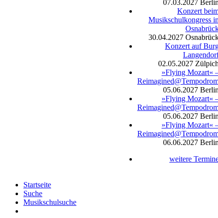
07.03.2027
Berli
Konzert bei
Musikschulkongress i
Osnabrüc
30.04.2027
Osnabrüc
Konzert auf Bur
Langendor
02.05.2027
Zülpic
»Flying Mozart« 
Reimagined@Tempodro
05.06.2027
Berli
»Flying Mozart« 
Reimagined@Tempodro
05.06.2027
Berli
»Flying Mozart« 
Reimagined@Tempodro
06.06.2027
Berli
weitere Termin
Startseite
Suche
Musikschulsuche