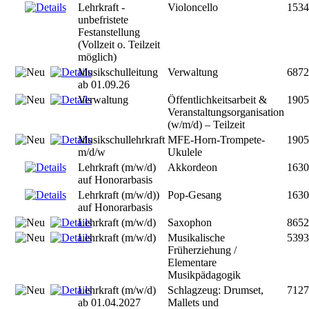
Lehrkraft -
Violoncello
153
unbefristete
Festanstellung
(Vollzeit o. Teilzeit
möglich)
Musikschulleitung
Verwaltung
687
ab 01.09.26
Verwaltung
Öffentlichkeitsarbeit &
190
Veranstaltungsorganisation
(w/m/d) – Teilzeit
Musikschullehrkraft
MFE-Horn-Trompete-
190
m/d/w
Ukulele
Lehrkraft (m/w/d)
Akkordeon
163
auf Honorarbasis
Lehrkraft (m/w/d))
Pop-Gesang
163
auf Honorarbasis
Lehrkraft (m/w/d)
Saxophon
865
Lehrkraft (m/w/d)
Musikalische
539
Früherziehung /
Elementare
Musikpädagogik
Lehrkraft (m/w/d)
Schlagzeug: Drumset,
712
ab 01.04.2027
Mallets und