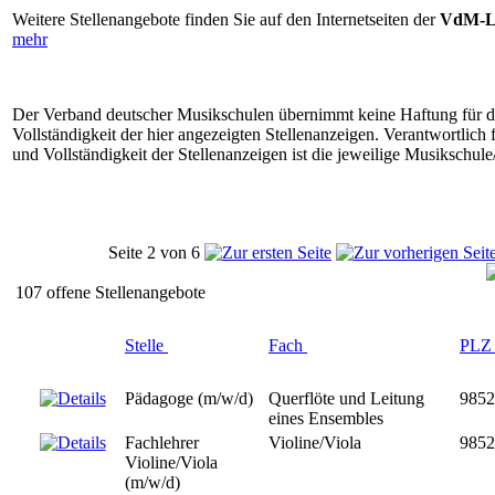
Weitere Stellenangebote finden Sie auf den Internetseiten der
VdM-L
mehr
Der Verband deutscher Musikschulen übernimmt keine Haftung für di
Vollständigkeit der hier angezeigten Stellenanzeigen. Verantwortlich f
und Vollständigkeit der Stellenanzeigen ist die jeweilige Musikschule/
Seite 2 von 6
107 offene Stellenangebote
Stelle
Fach
PL
Pädagoge (m/w/d)
Querflöte und Leitung
985
eines Ensembles
Fachlehrer
Violine/Viola
985
Violine/Viola
(m/w/d)