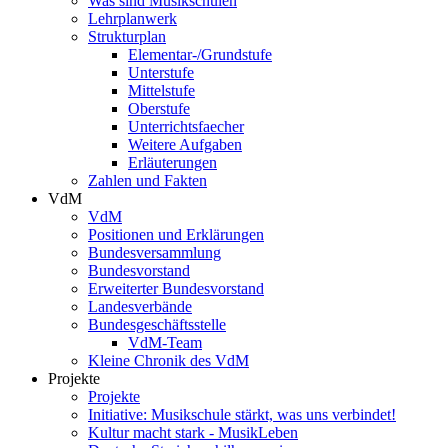
Was sind Musikschulen
Lehrplanwerk
Strukturplan
Elementar-/Grundstufe
Unterstufe
Mittelstufe
Oberstufe
Unterrichtsfaecher
Weitere Aufgaben
Erläuterungen
Zahlen und Fakten
VdM
VdM
Positionen und Erklärungen
Bundesversammlung
Bundesvorstand
Erweiterter Bundesvorstand
Landesverbände
Bundesgeschäftsstelle
VdM-Team
Kleine Chronik des VdM
Projekte
Projekte
Initiative: Musikschule stärkt, was uns verbindet!
Kultur macht stark - MusikLeben