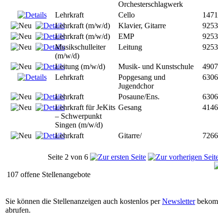
Orchesterschlagwerk
Lehrkraft
Cello
147
Lehrkraft (m/w/d)
Klavier, Gitarre
925
Lehrkraft (m/w/d)
EMP
925
Musikschulleiter
Leitung
925
(m/w/d)
Leitung (m/w/d)
Musik- und Kunstschule
490
Lehrkraft
Popgesang und
630
Jugendchor
Lehrkraft
Posaune/Ens.
630
Lehrkraft für JeKits
Gesang
414
– Schwerpunkt
Singen (m/w/d)
Lehrkraft
Gitarre/
726
Seite 2 von 6
107 offene Stellenangebote
Sie können die Stellenanzeigen auch kostenlos per
Newsletter
bekomm
abrufen.