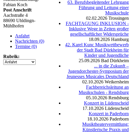
63. Berufsbegleitender Lehrgang
Fabian Koch
Führung und Leitung einer
Post Anschrift
Musikschule
Aachstraße 4
02.02.2026
Trossingen
88690 Uhldingn-
FACHTAGUNG INKLUSION -
Mühlhofen
Inklusive Wege in Zeiten großer
gesellschaftlicher Widersprüche
Anfahrt
18.09.2026
Hamburg
Nachrichten (0)
42. Karel Kunc Musikwettbewerb
Termine (0)
der Stadt Bad Dürkheim für
Kinder und Jugendliche
Rubrik:
25.09.2026
Bad Dürkheim
... in die Zukunft –
Jugendorchester-Symposium der
Jeunesses Musicales Deutschland
02.10.2026
Weikersheim
Fachbereichsleitung an
Musikschulen - Rendsburg
05.10.2026
Rendsburg
Konzert in Lüdenscheid
17.10.2026
Lüdenscheid
Konzert in Paderborn
18.10.2026
Paderborn
Musiktheatervermittlung:
Künstlerische Praxis und