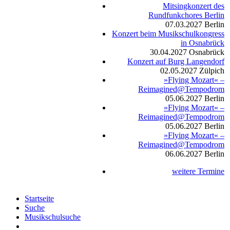
Mitsingkonzert des
Rundfunkchores Berlin
07.03.2027
Berlin
Konzert beim Musikschulkongress
in Osnabrück
30.04.2027
Osnabrück
Konzert auf Burg Langendorf
02.05.2027
Zülpich
»Flying Mozart« –
Reimagined@Tempodrom
05.06.2027
Berlin
»Flying Mozart« –
Reimagined@Tempodrom
05.06.2027
Berlin
»Flying Mozart« –
Reimagined@Tempodrom
06.06.2027
Berlin
weitere Termine
Startseite
Suche
Musikschulsuche