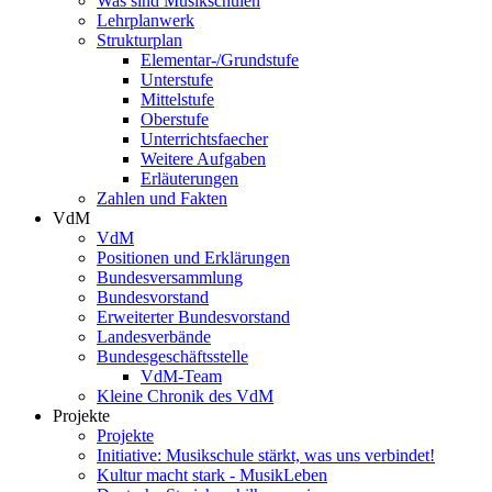
Was sind Musikschulen
Lehrplanwerk
Strukturplan
Elementar-/Grundstufe
Unterstufe
Mittelstufe
Oberstufe
Unterrichtsfaecher
Weitere Aufgaben
Erläuterungen
Zahlen und Fakten
VdM
VdM
Positionen und Erklärungen
Bundesversammlung
Bundesvorstand
Erweiterter Bundesvorstand
Landesverbände
Bundesgeschäftsstelle
VdM-Team
Kleine Chronik des VdM
Projekte
Projekte
Initiative: Musikschule stärkt, was uns verbindet!
Kultur macht stark - MusikLeben