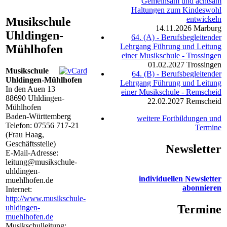
Gemeinsam und achtsam
Haltungen zum Kindeswohl
entwickeln
Musikschule
14.11.2026
Marburg
Uhldingen-
64. (A) - Berufsbegleitender
Lehrgang Führung und Leitung
Mühlhofen
einer Musikschule - Trossingen
01.02.2027
Trossingen
Musikschule
64. (B) - Berufsbegleitender
Uhldingen-Mühlhofen
Lehrgang Führung und Leitung
In den Auen 13
einer Musikschule - Remscheid
88690
Uhldingen-
22.02.2027
Remscheid
Mühlhofen
Baden-Württemberg
weitere Fortbildungen und
Telefon:
07556 717-21
Termine
(Frau Haag,
Geschäftsstelle)
Newsletter
E-Mail-Adresse:
leitung@musikschule-
uhldingen-
individuellen Newsletter
muehlhofen.de
abonnieren
Internet:
http://www.musikschule-
Termine
uhldingen-
muehlhofen.de
Musikschulleitung: