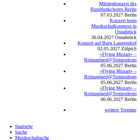
Mitsingkonzert des
Rundfunkchores Berlin
07.03.2027
Berlin
Konzert beim
Musikschulkongress in
Osnabrück
30.04.2027
Osnabrück
Konzert auf Burg Langendorf
02.05.2027
Zülpich
»Flying Mozart« –
Reimagined@Tempodrom
05.06.2027
Berlin
»Flying Mozart« –
Reimagined@Tempodrom
05.06.2027
Berlin
»Flying Mozart« –
Reimagined@Tempodrom
06.06.2027
Berlin
weitere Termine
Startseite
Suche
Musikschulsuche