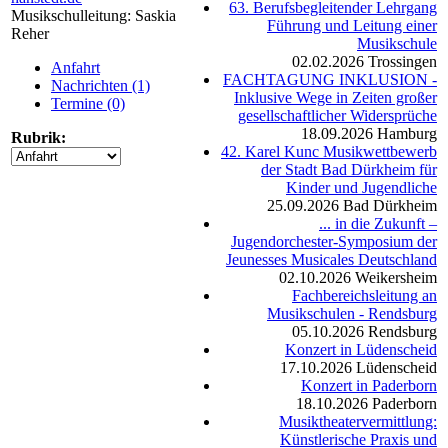
63. Berufsbegleitender Lehrgang
Musikschulleitung: Saskia
Führung und Leitung einer
Reher
Musikschule
02.02.2026
Trossingen
Anfahrt
FACHTAGUNG INKLUSION -
Nachrichten (1)
Inklusive Wege in Zeiten großer
Termine (0)
gesellschaftlicher Widersprüche
18.09.2026
Hamburg
Rubrik:
42. Karel Kunc Musikwettbewerb
der Stadt Bad Dürkheim für
Kinder und Jugendliche
25.09.2026
Bad Dürkheim
... in die Zukunft –
Jugendorchester-Symposium der
Jeunesses Musicales Deutschland
02.10.2026
Weikersheim
Fachbereichsleitung an
Musikschulen - Rendsburg
05.10.2026
Rendsburg
Konzert in Lüdenscheid
17.10.2026
Lüdenscheid
Konzert in Paderborn
18.10.2026
Paderborn
Musiktheatervermittlung:
Künstlerische Praxis und