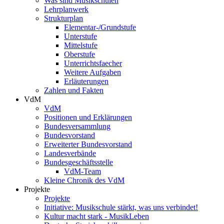
Was sind Musikschulen
Lehrplanwerk
Strukturplan
Elementar-/Grundstufe
Unterstufe
Mittelstufe
Oberstufe
Unterrichtsfaecher
Weitere Aufgaben
Erläuterungen
Zahlen und Fakten
VdM
VdM
Positionen und Erklärungen
Bundesversammlung
Bundesvorstand
Erweiterter Bundesvorstand
Landesverbände
Bundesgeschäftsstelle
VdM-Team
Kleine Chronik des VdM
Projekte
Projekte
Initiative: Musikschule stärkt, was uns verbindet!
Kultur macht stark - MusikLeben