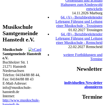
Gemeinsam und achtsam
Haltungen zum Kindeswohl
entwickeln
14.11.2026
Marburg
64. (A) - Berufsbegleitender
Lehrgang Führung und Leitung
einer Musikschule - Trossingen
Musikschule
01.02.2027
Trossingen
Samtgemeinde
64. (B) - Berufsbegleitender
Lehrgang Führung und Leitung
Hanstedt e.V.
einer Musikschule - Remscheid
22.02.2027
Remscheid
Musikschule
Samtgemeinde Hanstedt
weitere Fortbildungen und
e.V.
Termine
Buchholzer Str. 1
21271
Hanstedt
Newsletter
Niedersachsen
Telefon:
04184/88 88 44
,
Fax: 04184/88 88 43
individuellen Newsletter
E-Mail-Adresse:
abonnieren
info@musikschule-
hanstedt.de
Termine
Internet:
http://www.musikschule-
hanstedt.de