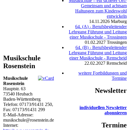
Musikschule – ein sicherer Ort?
Gemeinsam und achtsam
Haltungen zum Kindeswohl
entwickeln
14.11.2026
Marburg
64. (A) - Berufsbegleitender
Lehrgang Führung und Leitung
einer Musikschule - Trossingen
01.02.2027
Trossingen
64. (B) - Berufsbegleitender
Lehrgang Führung und Leitung
Musikschule
einer Musikschule - Remscheid
22.02.2027
Remscheid
Rosenstein
weitere Fortbildungen und
Musikschule
Termine
Rosenstein
Hauptstr. 63
Newsletter
73540
Heubach
Baden-Württemberg
Telefon:
07173/91431 250
,
individuellen Newsletter
Fax: 07173/91431 299
abonnieren
E-Mail-Adresse:
musikschule@rosenstein.de
Termine
Internet: