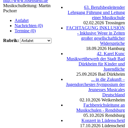
http://www.rosenstein.de
Musikschulleitung: Martin
63. Berufsbegleitender
Pschorr
Lehrgang Führung und Leitung
einer Musikschule
Anfahrt
02.02.2026
Trossingen
Nachrichten (0)
FACHTAGUNG INKLUSION
Termine (0)
- Inklusive Wege in Zeiten
großer gesellschaftlicher
Rubrik:
Widersprüche
18.09.2026
Hamburg
42. Karel Kunc
Musikwettbewerb der Stadt Bad
Dürkheim für Kinder und
Jugendliche
25.09.2026
Bad Dürkheim
... in die Zukunft –
Jugendorchester-Symposium der
Jeunesses Musicales
Deutschland
02.10.2026
Weikersheim
Fachbereichsleitung an
Musikschulen - Rendsburg
05.10.2026
Rendsburg
Konzert in Lüdenscheid
17.10.2026
Lüdenscheid