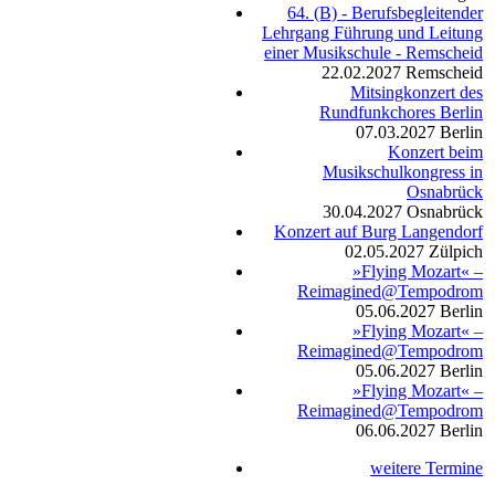
64. (B) - Berufsbegleitender
Lehrgang Führung und Leitung
einer Musikschule - Remscheid
22.02.2027
Remscheid
Mitsingkonzert des
Rundfunkchores Berlin
07.03.2027
Berlin
Konzert beim
Musikschulkongress in
Osnabrück
30.04.2027
Osnabrück
Konzert auf Burg Langendorf
02.05.2027
Zülpich
»Flying Mozart« –
Reimagined@Tempodrom
05.06.2027
Berlin
»Flying Mozart« –
Reimagined@Tempodrom
05.06.2027
Berlin
»Flying Mozart« –
Reimagined@Tempodrom
06.06.2027
Berlin
weitere Termine