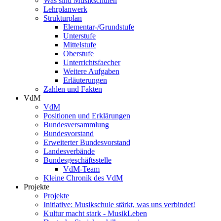
Was sind Musikschulen
Lehrplanwerk
Strukturplan
Elementar-/Grundstufe
Unterstufe
Mittelstufe
Oberstufe
Unterrichtsfaecher
Weitere Aufgaben
Erläuterungen
Zahlen und Fakten
VdM
VdM
Positionen und Erklärungen
Bundesversammlung
Bundesvorstand
Erweiterter Bundesvorstand
Landesverbände
Bundesgeschäftsstelle
VdM-Team
Kleine Chronik des VdM
Projekte
Projekte
Initiative: Musikschule stärkt, was uns verbindet!
Kultur macht stark - MusikLeben