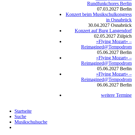
Rundfunkchores Berlin
07.03.2027
Berlin
Konzert beim Musikschulkongress
in Osnabrück
30.04.2027
Osnabrück
Konzert auf Burg Langendorf
02.05.2027
Zülpich
»Flying Mozart« –
Reimagined@Tempodrom
05.06.2027
Berlin
»Flying Mozart« –
Reimagined@Tempodrom
05.06.2027
Berlin
»Flying Mozart« –
Reimagined@Tempodrom
06.06.2027
Berlin
weitere Termine
Startseite
Suche
Musikschulsuche