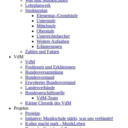
Was sind Musikschulen
Lehrplanwerk
Strukturplan
Elementar-/Grundstufe
Unterstufe
Mittelstufe
Oberstufe
Unterrichtsfaecher
Weitere Aufgaben
Erläuterungen
Zahlen und Fakten
VdM
VdM
Positionen und Erklärungen
Bundesversammlung
Bundesvorstand
Erweiterter Bundesvorstand
Landesverbände
Bundesgeschäftsstelle
VdM-Team
Kleine Chronik des VdM
Projekte
Projekte
Initiative: Musikschule stärkt, was uns verbindet!
Kultur macht stark - MusikLeben