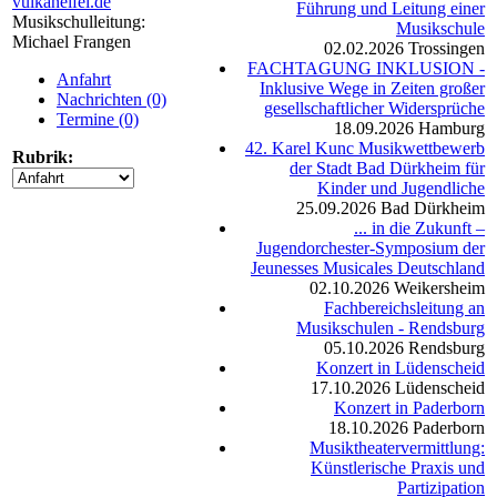
vulkaneifel.de
Führung und Leitung einer
Musikschulleitung:
Musikschule
Michael Frangen
02.02.2026
Trossingen
FACHTAGUNG INKLUSION -
Anfahrt
Inklusive Wege in Zeiten großer
Nachrichten (0)
gesellschaftlicher Widersprüche
Termine (0)
18.09.2026
Hamburg
42. Karel Kunc Musikwettbewerb
Rubrik:
der Stadt Bad Dürkheim für
Kinder und Jugendliche
25.09.2026
Bad Dürkheim
... in die Zukunft –
Jugendorchester-Symposium der
Jeunesses Musicales Deutschland
02.10.2026
Weikersheim
Fachbereichsleitung an
Musikschulen - Rendsburg
05.10.2026
Rendsburg
Konzert in Lüdenscheid
17.10.2026
Lüdenscheid
Konzert in Paderborn
18.10.2026
Paderborn
Musiktheatervermittlung:
Künstlerische Praxis und
Partizipation