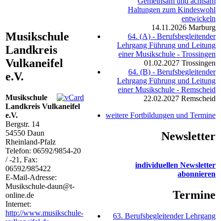
Gemeinsam und achtsam
Haltungen zum Kindeswohl
entwickeln
14.11.2026
Marburg
Musikschule
64. (A) - Berufsbegleitender
Lehrgang Führung und Leitung
Landkreis
einer Musikschule - Trossingen
Vulkaneifel
01.02.2027
Trossingen
64. (B) - Berufsbegleitender
e.V.
Lehrgang Führung und Leitung
einer Musikschule - Remscheid
Musikschule
22.02.2027
Remscheid
Landkreis Vulkaneifel
e.V.
weitere Fortbildungen und Termine
Bergstr. 14
54550
Daun
Newsletter
Rheinland-Pfalz
Telefon:
06592/9854-20
/ -21
, Fax:
individuellen Newsletter
06592/985422
abonnieren
E-Mail-Adresse:
Musikschule-daun@t-
Termine
online.de
Internet:
http://www.musikschule-
63. Berufsbegleitender Lehrgang