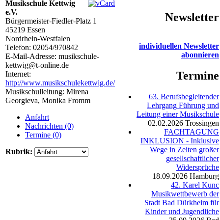
Musikschule Kettwig
e.V.
Newsletter
Bürgermeister-Fiedler-Platz 1
45219
Essen
Nordrhein-Westfalen
individuellen Newsletter
Telefon:
02054/970842
abonnieren
E-Mail-Adresse:
musikschule-
kettwig@t-online.de
Termine
Internet:
http://www.musikschulekettwig.de/
Musikschulleitung: Mirena
63. Berufsbegleitender
Georgieva, Monika Fromm
Lehrgang Führung und
Leitung einer Musikschule
Anfahrt
02.02.2026
Trossingen
Nachrichten (0)
FACHTAGUNG
Termine (0)
INKLUSION - Inklusive
Wege in Zeiten großer
Rubrik:
gesellschaftlicher
Widersprüche
18.09.2026
Hamburg
42. Karel Kunc
Musikwettbewerb der
Stadt Bad Dürkheim für
Kinder und Jugendliche