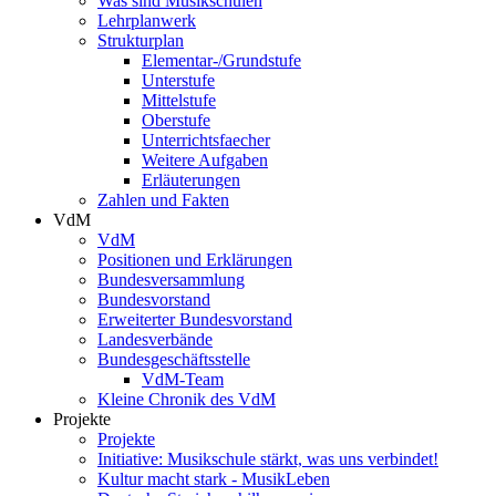
Was sind Musikschulen
Lehrplanwerk
Strukturplan
Elementar-/Grundstufe
Unterstufe
Mittelstufe
Oberstufe
Unterrichtsfaecher
Weitere Aufgaben
Erläuterungen
Zahlen und Fakten
VdM
VdM
Positionen und Erklärungen
Bundesversammlung
Bundesvorstand
Erweiterter Bundesvorstand
Landesverbände
Bundesgeschäftsstelle
VdM-Team
Kleine Chronik des VdM
Projekte
Projekte
Initiative: Musikschule stärkt, was uns verbindet!
Kultur macht stark - MusikLeben