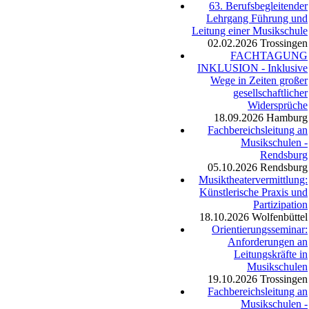
63. Berufsbegleitender
Lehrgang Führung und
Leitung einer Musikschule
02.02.2026
Trossingen
FACHTAGUNG
INKLUSION - Inklusive
Wege in Zeiten großer
gesellschaftlicher
Widersprüche
18.09.2026
Hamburg
Fachbereichsleitung an
Musikschulen -
Rendsburg
05.10.2026
Rendsburg
Musiktheatervermittlung:
Künstlerische Praxis und
Partizipation
18.10.2026
Wolfenbüttel
Orientierungsseminar:
Anforderungen an
Leitungskräfte in
Musikschulen
19.10.2026
Trossingen
Fachbereichsleitung an
Musikschulen -