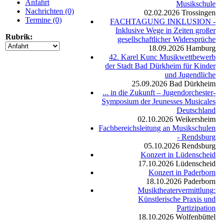
Anfahrt
Musikschule
Nachrichten (0)
02.02.2026
Trossingen
Termine (0)
FACHTAGUNG INKLUSION -
Inklusive Wege in Zeiten großer
Rubrik:
gesellschaftlicher Widersprüche
18.09.2026
Hamburg
42. Karel Kunc Musikwettbewerb
der Stadt Bad Dürkheim für Kinder
und Jugendliche
25.09.2026
Bad Dürkheim
... in die Zukunft – Jugendorchester-
Symposium der Jeunesses Musicales
Deutschland
02.10.2026
Weikersheim
Fachbereichsleitung an Musikschulen
- Rendsburg
05.10.2026
Rendsburg
Konzert in Lüdenscheid
17.10.2026
Lüdenscheid
Konzert in Paderborn
18.10.2026
Paderborn
Musiktheatervermittlung:
Künstlerische Praxis und
Partizipation
18.10.2026
Wolfenbüttel