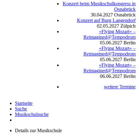
Konzert beim Musikschulkongress in
Osnabrück
30.04.2027
Osnabrück
Konzert auf Burg Langendorf
02.05.2027
Zülpich
»Flying Mozart« –
Reimagined@Tempodrom
05.06.2027
Berlin
»Flying Mozart« –
Reimagined@Tempodrom
05.06.2027
Berlin
»Flying Mozart« –
Reimagined@Tempodrom
06.06.2027
Berlin
weitere Termine
Startseite
Suche
Musikschulsuche
Details zur Musikschule