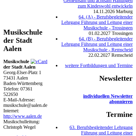
Gemeinsam und achtsam Haltungen
zum Kindeswohl entwickeln
14.11.2026
Marburg
64. (A) - Berufsbegleitender
Lehrgang Führung und Leitung einer
Musikschule - Trossingen
Musikschule
01.02.2027
Trossingen
64. (B) - Berufsbegleitender
der Stadt
Lehrgang Führung und Leitung einer
Aalen
Musikschule - Remscheid
22.02.2027
Remscheid
Musikschule
weitere Fortbildungen und Termine
der Stadt Aalen
Georg-Elser-Platz 1
Newsletter
73431
Aalen
Baden-Württemberg
Telefon:
07361
522650
individuellen Newsletter
E-Mail-Adresse:
abonnieren
musikschule@aalen.de
Internet:
Termine
http://www.aalen.de
Musikschulleitung:
Christoph Wegel
63. Berufsbegleitender Lehrgang
Führung und Leitung einer