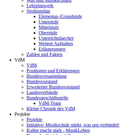
Was sind Musikschulen
Lehrplanwerk
Strukturplan
Elementar-/Grundstufe
Unterstufe
Mittelstufe
Oberstufe
Unterrichtsfaecher
Weitere Aufgaben
Erläuterungen
Zahlen und Fakten
VdM
VdM
Positionen und Erklärungen
Bundesversammlung
Bundesvorstand
Erweiterter Bundesvorstand
Landesverbände
Bundesgeschäftsstelle
VdM-Team
Kleine Chronik des VdM
Projekte
Projekte
Initiative: Musikschule stärkt, was uns verbindet!
Kultur macht stark - MusikLeben