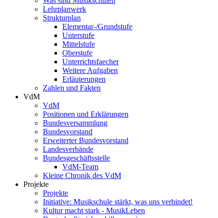
Was sind Musikschulen
Lehrplanwerk
Strukturplan
Elementar-/Grundstufe
Unterstufe
Mittelstufe
Oberstufe
Unterrichtsfaecher
Weitere Aufgaben
Erläuterungen
Zahlen und Fakten
VdM
VdM
Positionen und Erklärungen
Bundesversammlung
Bundesvorstand
Erweiterter Bundesvorstand
Landesverbände
Bundesgeschäftsstelle
VdM-Team
Kleine Chronik des VdM
Projekte
Projekte
Initiative: Musikschule stärkt, was uns verbindet!
Kultur macht stark - MusikLeben