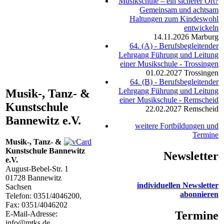
Musikschule – ein sicherer Ort?
Gemeinsam und achtsam
Haltungen zum Kindeswohl
entwickeln
14.11.2026
Marburg
64. (A) - Berufsbegleitender
Lehrgang Führung und Leitung
einer Musikschule - Trossingen
01.02.2027
Trossingen
64. (B) - Berufsbegleitender
Lehrgang Führung und Leitung
Musik-, Tanz- &
einer Musikschule - Remscheid
Kunstschule
22.02.2027
Remscheid
Bannewitz e.V.
weitere Fortbildungen und
Termine
Musik-, Tanz- &
Kunstschule Bannewitz
Newsletter
e.V.
August-Bebel-Str. 1
01728
Bannewitz
individuellen Newsletter
Sachsen
abonnieren
Telefon:
0351/4046200
,
Fax: 0351/4046202
Termine
E-Mail-Adresse:
info@mtks.de