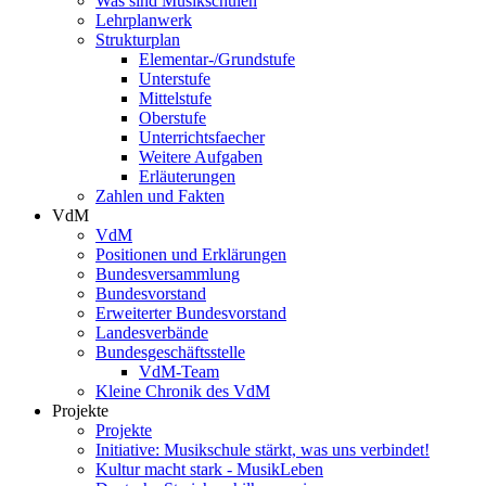
Was sind Musikschulen
Lehrplanwerk
Strukturplan
Elementar-/Grundstufe
Unterstufe
Mittelstufe
Oberstufe
Unterrichtsfaecher
Weitere Aufgaben
Erläuterungen
Zahlen und Fakten
VdM
VdM
Positionen und Erklärungen
Bundesversammlung
Bundesvorstand
Erweiterter Bundesvorstand
Landesverbände
Bundesgeschäftsstelle
VdM-Team
Kleine Chronik des VdM
Projekte
Projekte
Initiative: Musikschule stärkt, was uns verbindet!
Kultur macht stark - MusikLeben