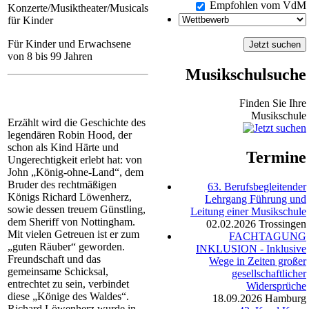
Empfohlen vom VdM
Konzerte/Musiktheater/Musicals
für Kinder
Für Kinder und Erwachsene
von 8 bis 99 Jahren
Musikschulsuche
Finden Sie Ihre
Musikschule
Erzählt wird die Geschichte des
legendären Robin Hood, der
schon als Kind Härte und
Termine
Ungerechtigkeit erlebt hat: von
John „König-ohne-Land“, dem
Bruder des rechtmäßigen
63. Berufsbegleitender
Königs Richard Löwenherz,
Lehrgang Führung und
sowie dessen treuem Günstling,
Leitung einer Musikschule
dem Sheriff von Nottingham.
02.02.2026
Trossingen
Mit vielen Getreuen ist er zum
FACHTAGUNG
„guten Räuber“ geworden.
INKLUSION - Inklusive
Freundschaft und das
Wege in Zeiten großer
gemeinsame Schicksal,
gesellschaftlicher
entrechtet zu sein, verbindet
Widersprüche
diese „Könige des Waldes“.
18.09.2026
Hamburg
Richard Löwenherz wurde in