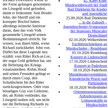
42. Karel Kunc
der Ferne gefangen genommen;
Musikwettbewerb der Stadt
ein Lösegeld wird gefordert,
Bad Dürkheim für Kinder
damit er freikommt. Sein Bruder
und Jugendliche
John, der Sheriff und ein
25.09.2026
Bad Dürkheim
korrupter Bischof haben
... in die Zukunft –
allerdings keinerlei Interesse
Jugendorchester-Symposium
daran, dass das vom Volk
der Jeunesses Musicales
gesammelte Lösegeld seinen
Deutschland
Bestimmungsort erreicht. Sie
02.10.2026
Weikersheim
wissen, was ihnen blüht, wenn
Fachbereichsleitung an
Richard zurückkehrt. John von
Musikschulen - Rendsburg
Düffel hat diese Legende neu
05.10.2026
Rendsburg
erzählt: vom Ritter Rich-at-Lee,
Konzert in Lüdenscheid
der sogar Geld geliehen hat, um
17.10.2026
Lüdenscheid
die Befreiung des Königs
Konzert in Paderborn
voranzutreiben. Robin Hood
18.10.2026
Paderborn
und seinen Freunden gelingt es
Musiktheatervermittlung:
durch einen Coup, den
Künstlerische Praxis und
Schuldschein für den Ritter
Partizipation
zurückzugewinnen. Oder vom
18.10.2026
Wolfenbüttel
bösartigen Guy von Gisborne,
Orientierungsseminar:
der, als Robin verkleidet, das
Anforderungen an
Lösegeld rauben soll, um nicht
Leitungskräfte in
nur die Befreiung Richards zu
Musikschulen