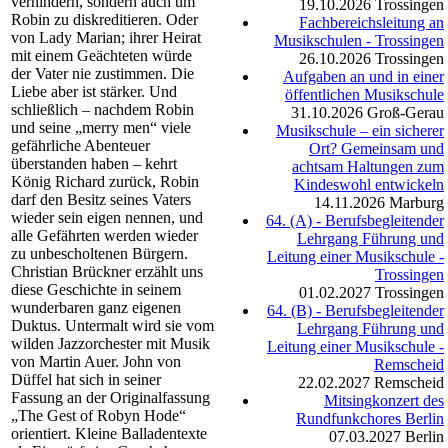
verhindern, sondern auch um
19.10.2026
Trossingen
Robin zu diskreditieren. Oder
Fachbereichsleitung an
von Lady Marian; ihrer Heirat
Musikschulen - Trossingen
mit einem Geächteten würde
26.10.2026
Trossingen
der Vater nie zustimmen. Die
Aufgaben an und in einer
Liebe aber ist stärker. Und
öffentlichen Musikschule
schließlich – nachdem Robin
31.10.2026
Groß-Gerau
und seine „merry men“ viele
Musikschule – ein sicherer
gefährliche Abenteuer
Ort? Gemeinsam und
überstanden haben – kehrt
achtsam Haltungen zum
König Richard zurück, Robin
Kindeswohl entwickeln
darf den Besitz seines Vaters
14.11.2026
Marburg
wieder sein eigen nennen, und
64. (A) - Berufsbegleitender
alle Gefährten werden wieder
Lehrgang Führung und
zu unbescholtenen Bürgern.
Leitung einer Musikschule -
Christian Brückner erzählt uns
Trossingen
diese Geschichte in seinem
01.02.2027
Trossingen
wunderbaren ganz eigenen
64. (B) - Berufsbegleitender
Duktus. Untermalt wird sie vom
Lehrgang Führung und
wilden Jazzorchester mit Musik
Leitung einer Musikschule -
von Martin Auer. John von
Remscheid
Düffel hat sich in seiner
22.02.2027
Remscheid
Fassung an der Originalfassung
Mitsingkonzert des
„The Gest of Robyn Hode“
Rundfunkchores Berlin
orientiert. Kleine Balladentexte
07.03.2027
Berlin