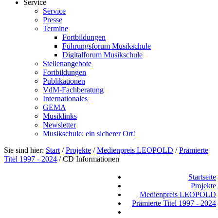
Service
Service
Presse
Termine
Fortbildungen
Führungsforum Musikschule
Digitalforum Musikschule
Stellenangebote
Fortbildungen
Publikationen
VdM-Fachberatung
Internationales
GEMA
Musiklinks
Newsletter
Musikschule: ein sicherer Ort!
Sie sind hier:
Start
/
Projekte
/
Medienpreis LEOPOLD
/
Prämierte
Titel 1997 - 2024
/
CD Informationen
Startseite
Projekte
Medienpreis LEOPOLD
Prämierte Titel 1997 - 2024