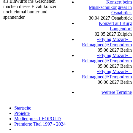
als Einwürfe ins Geschehen
Konzert beim
machen dieses Erzählkonzert
Musikschulkongress in
noch einmal bunter und
Osnabrück
spannender.
30.04.2027
Osnabrück
Konzert auf Burg
Langendorf
02.05.2027
Zülpich
»Flying Mozart« –
Reimagined@Tempodrom
05.06.2027
Berlin
»Flying Mozart« –
Reimagined@Tempodrom
05.06.2027
Berlin
»Flying Mozart« –
Reimagined@Tempodrom
06.06.2027
Berlin
weitere Termine
Startseite
Projekte
Medienpreis LEOPOLD
Prämierte Titel 1997 - 2024