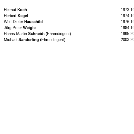
Helmut
Koch
1973-1
Herbert
Kegel
1974-1
Wolf-Dieter
Hauschild
1976-1
Jörg-Peter
Weigle
1984-1
Hanns-Martin
Schneidt
(Ehrendirigent)
1995-2
Michael
Sanderling
(Ehrendirigent)
2003-2