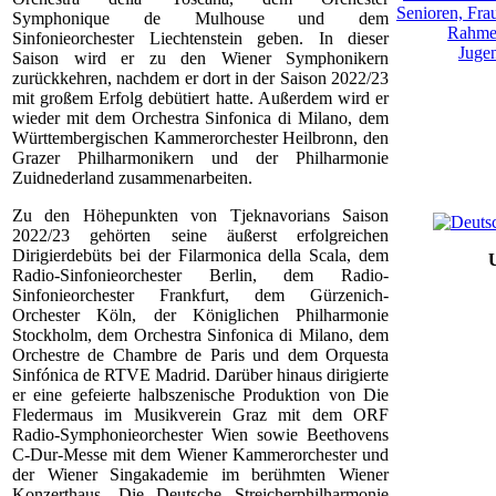
Symphonique de Mulhouse und dem
Sinfonieorchester Liechtenstein geben. In dieser
Saison wird er zu den Wiener Symphonikern
zurückkehren, nachdem er dort in der Saison 2022/23
mit großem Erfolg debütiert hatte. Außerdem wird er
wieder mit dem Orchestra Sinfonica di Milano, dem
Württembergischen Kammerorchester Heilbronn, den
Grazer Philharmonikern und der Philharmonie
Zuidnederland zusammenarbeiten.
Zu den Höhepunkten von Tjeknavorians Saison
2022/23 gehörten seine äußerst erfolgreichen
Dirigierdebüts bei der Filarmonica della Scala, dem
Radio-Sinfonieorchester Berlin, dem Radio-
Sinfonieorchester Frankfurt, dem Gürzenich-
Orchester Köln, der Königlichen Philharmonie
Stockholm, dem Orchestra Sinfonica di Milano, dem
Orchestre de Chambre de Paris und dem Orquesta
Sinfónica de RTVE Madrid. Darüber hinaus dirigierte
er eine gefeierte halbszenische Produktion von Die
Fledermaus im Musikverein Graz mit dem ORF
Radio-Symphonieorchester Wien sowie Beethovens
C-Dur-Messe mit dem Wiener Kammerorchester und
der Wiener Singakademie im berühmten Wiener
Konzerthaus. Die Deutsche Streicherphilharmonie