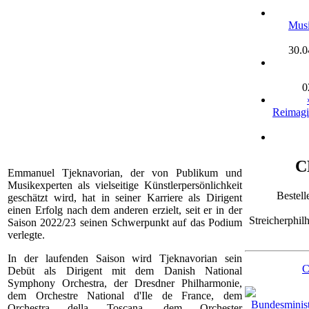
Musi
30.0
0
Reimag
C
Emmanuel Tjeknavorian, der von Publikum und
Musikexperten als vielseitige Künstlerpersönlichkeit
Bestell
geschätzt wird, hat in seiner Karriere als Dirigent
einen Erfolg nach dem anderen erzielt, seit er in der
Streicherphil
Saison 2022/23 seinen Schwerpunkt auf das Podium
verlegte.
In der laufenden Saison wird Tjeknavorian sein
C
Debüt als Dirigent mit dem Danish National
Symphony Orchestra, der Dresdner Philharmonie,
dem Orchestre National d'Ile de France, dem
Orchestra della Toscana, dem Orchester