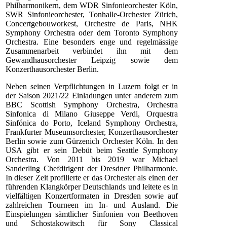
Philharmonikern, dem WDR Sinfonieorchester Köln,
SWR Sinfonieorchester, Tonhalle-Orchester Zürich,
Concertgebouworkest, Orchestre de Paris, NHK
Symphony Orchestra oder dem Toronto Symphony
Orchestra. Eine besonders enge und regelmässige
Zusammenarbeit verbindet ihn mit dem
Gewandhausorchester Leipzig sowie dem
Konzerthausorchester Berlin.
Neben seinen Verpflichtungen in Luzern folgt er in
der Saison 2021/22 Einladungen unter anderem zum
BBC Scottish Symphony Orchestra, Orchestra
Sinfonica di Milano Giuseppe Verdi, Orquestra
Sinfónica do Porto, Iceland Symphony Orchestra,
Frankfurter Museumsorchester, Konzerthausorchester
Berlin sowie zum Gürzenich Orchester Köln. In den
USA gibt er sein Debüt beim Seattle Symphony
Orchestra. Von 2011 bis 2019 war Michael
Sanderling Chefdirigent der Dresdner Philharmonie.
In dieser Zeit profilierte er das Orchester als einen der
führenden Klangkörper Deutschlands und leitete es in
vielfältigen Konzertformaten in Dresden sowie auf
zahlreichen Tourneen im In- und Ausland. Die
Einspielungen sämtlicher Sinfonien von Beethoven
und Schostakowitsch für Sony Classical