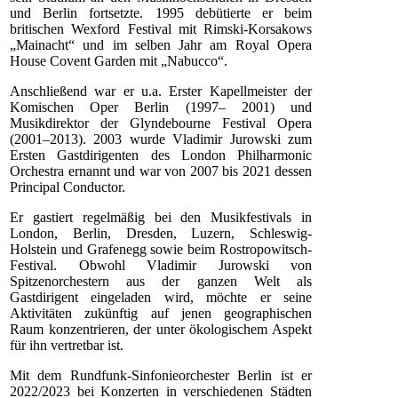
und Berlin fortsetzte. 1995 debütierte er beim
britischen Wexford Festival mit Rimski-Korsakows
„Mainacht“ und im selben Jahr am Royal Opera
House Covent Garden mit „Nabucco“.
Anschließend war er u.a. Erster Kapellmeister der
Komischen Oper Berlin (1997– 2001) und
Musikdirektor der Glyndebourne Festival Opera
(2001–2013). 2003 wurde Vladimir Jurowski zum
Ersten Gastdirigenten des London Philharmonic
Orchestra ernannt und war von 2007 bis 2021 dessen
Principal Conductor.
Er gastiert regelmäßig bei den Musikfestivals in
London, Berlin, Dresden, Luzern, Schleswig-
Holstein und Grafenegg sowie beim Rostropowitsch-
Festival. Obwohl Vladimir Jurowski von
Spitzenorchestern aus der ganzen Welt als
Gastdirigent eingeladen wird, möchte er seine
Aktivitäten zukünftig auf jenen geographischen
Raum konzentrieren, der unter ökologischem Aspekt
für ihn vertretbar ist.
Mit dem Rundfunk-Sinfonieorchester Berlin ist er
2022/2023 bei Konzerten in verschiedenen Städten