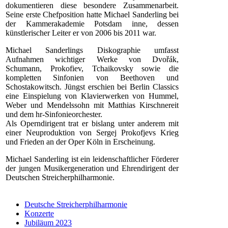
dokumentieren diese besondere Zusammenarbeit.
Seine erste Chefposition hatte Michael Sanderling bei
der Kammerakademie Potsdam inne, dessen
künstlerischer Leiter er von 2006 bis 2011 war.
Michael Sanderlings Diskographie umfasst
Aufnahmen wichtiger Werke von Dvořák,
Schumann, Prokofiev, Tchaikovsky sowie die
kompletten Sinfonien von Beethoven und
Schostakowitsch. Jüngst erschien bei Berlin Classics
eine Einspielung von Klavierwerken von Hummel,
Weber und Mendelssohn mit Matthias Kirschnereit
und dem hr-Sinfonieorchester.
Als Operndirigent trat er bislang unter anderem mit
einer Neuproduktion von Sergej Prokofjevs Krieg
und Frieden an der Oper Köln in Erscheinung.
Michael Sanderling ist ein leidenschaftlicher Förderer
der jungen Musikergeneration und Ehrendirigent der
Deutschen Streicherphilharmonie.
Deutsche Streicherphilharmonie
Konzerte
Jubiläum 2023