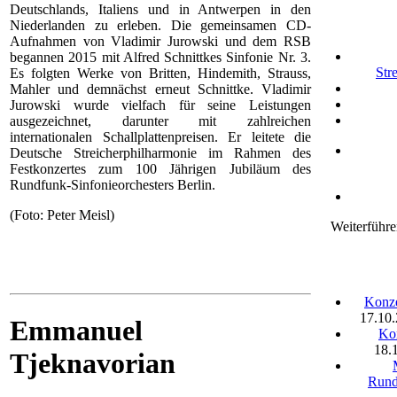
Deutschlands, Italiens und in Antwerpen in den
Niederlanden zu erleben. Die gemeinsamen CD-
Aufnahmen von Vladimir Jurowski und dem RSB
begannen 2015 mit Alfred Schnittkes Sinfonie Nr. 3.
Str
Es folgten Werke von Britten, Hindemith, Strauss,
Mahler und demnächst erneut Schnittke. Vladimir
Jurowski wurde vielfach für seine Leistungen
ausgezeichnet, darunter mit zahlreichen
internationalen Schallplattenpreisen. Er leitete die
Deutsche Streicherphilharmonie im Rahmen des
Festkonzertes zum 100 Jährigen Jubiläum des
Rundfunk-Sinfonieorchesters Berlin.
(Foto: Peter Meisl)
Weiterführe
Konze
17.10
Emmanuel
Kon
18.
Tjeknavorian
Rund