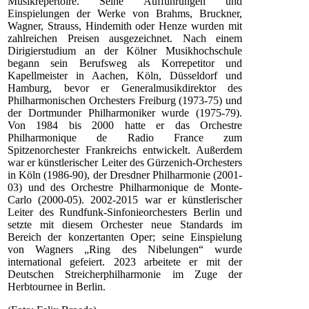
Musikrepertoire. Seine Aufführungen und
Einspielungen der Werke von Brahms, Bruckner,
Wagner, Strauss, Hindemith oder Henze wurden mit
zahlreichen Preisen ausgezeichnet. Nach einem
Dirigierstudium an der Kölner Musikhochschule
begann sein Berufsweg als Korrepetitor und
Kapellmeister in Aachen, Köln, Düsseldorf und
Hamburg, bevor er Generalmusikdirektor des
Philharmonischen Orchesters Freiburg (1973-75) und
der Dortmunder Philharmoniker wurde (1975-79).
Von 1984 bis 2000 hatte er das Orchestre
Philharmonique de Radio France zum
Spitzenorchester Frankreichs entwickelt. Außerdem
war er künstlerischer Leiter des Gürzenich-Orchesters
in Köln (1986-90), der Dresdner Philharmonie (2001-
03) und des Orchestre Philharmonique de Monte-
Carlo (2000-05). 2002-2015 war er künstlerischer
Leiter des Rundfunk-Sinfonieorchesters Berlin und
setzte mit diesem Orchester neue Standards im
Bereich der konzertanten Oper; seine Einspielung
von Wagners „Ring des Nibelungen“ wurde
international gefeiert. 2023 arbeitete er mit der
Deutschen Streicherphilharmonie im Zuge der
Herbtournee in Berlin.