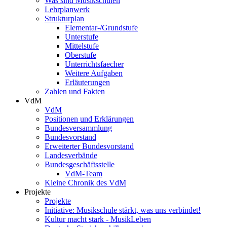
Was sind Musikschulen
Lehrplanwerk
Strukturplan
Elementar-/Grundstufe
Unterstufe
Mittelstufe
Oberstufe
Unterrichtsfaecher
Weitere Aufgaben
Erläuterungen
Zahlen und Fakten
VdM
VdM
Positionen und Erklärungen
Bundesversammlung
Bundesvorstand
Erweiterter Bundesvorstand
Landesverbände
Bundesgeschäftsstelle
VdM-Team
Kleine Chronik des VdM
Projekte
Projekte
Initiative: Musikschule stärkt, was uns verbindet!
Kultur macht stark - MusikLeben