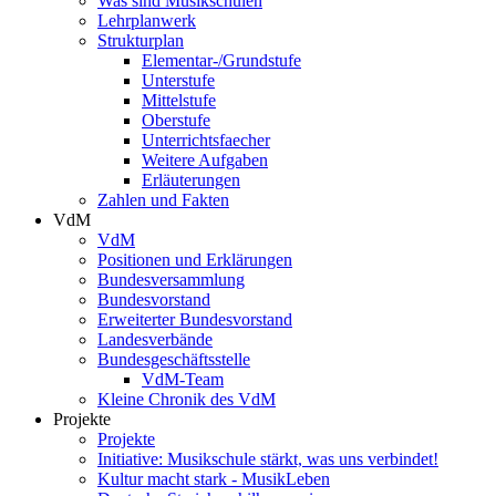
Was sind Musikschulen
Lehrplanwerk
Strukturplan
Elementar-/Grundstufe
Unterstufe
Mittelstufe
Oberstufe
Unterrichtsfaecher
Weitere Aufgaben
Erläuterungen
Zahlen und Fakten
VdM
VdM
Positionen und Erklärungen
Bundesversammlung
Bundesvorstand
Erweiterter Bundesvorstand
Landesverbände
Bundesgeschäftsstelle
VdM-Team
Kleine Chronik des VdM
Projekte
Projekte
Initiative: Musikschule stärkt, was uns verbindet!
Kultur macht stark - MusikLeben