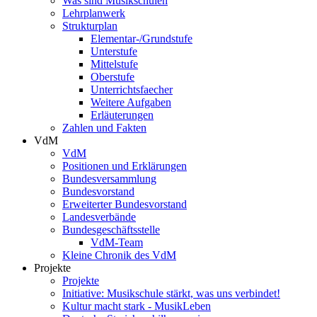
Was sind Musikschulen
Lehrplanwerk
Strukturplan
Elementar-/Grundstufe
Unterstufe
Mittelstufe
Oberstufe
Unterrichtsfaecher
Weitere Aufgaben
Erläuterungen
Zahlen und Fakten
VdM
VdM
Positionen und Erklärungen
Bundesversammlung
Bundesvorstand
Erweiterter Bundesvorstand
Landesverbände
Bundesgeschäftsstelle
VdM-Team
Kleine Chronik des VdM
Projekte
Projekte
Initiative: Musikschule stärkt, was uns verbindet!
Kultur macht stark - MusikLeben