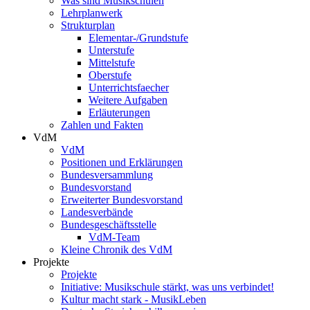
Was sind Musikschulen
Lehrplanwerk
Strukturplan
Elementar-/Grundstufe
Unterstufe
Mittelstufe
Oberstufe
Unterrichtsfaecher
Weitere Aufgaben
Erläuterungen
Zahlen und Fakten
VdM
VdM
Positionen und Erklärungen
Bundesversammlung
Bundesvorstand
Erweiterter Bundesvorstand
Landesverbände
Bundesgeschäftsstelle
VdM-Team
Kleine Chronik des VdM
Projekte
Projekte
Initiative: Musikschule stärkt, was uns verbindet!
Kultur macht stark - MusikLeben