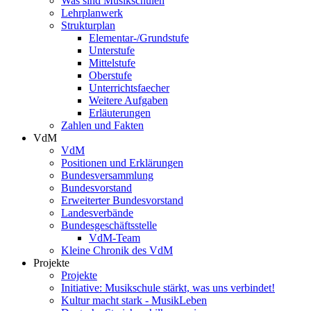
Was sind Musikschulen
Lehrplanwerk
Strukturplan
Elementar-/Grundstufe
Unterstufe
Mittelstufe
Oberstufe
Unterrichtsfaecher
Weitere Aufgaben
Erläuterungen
Zahlen und Fakten
VdM
VdM
Positionen und Erklärungen
Bundesversammlung
Bundesvorstand
Erweiterter Bundesvorstand
Landesverbände
Bundesgeschäftsstelle
VdM-Team
Kleine Chronik des VdM
Projekte
Projekte
Initiative: Musikschule stärkt, was uns verbindet!
Kultur macht stark - MusikLeben