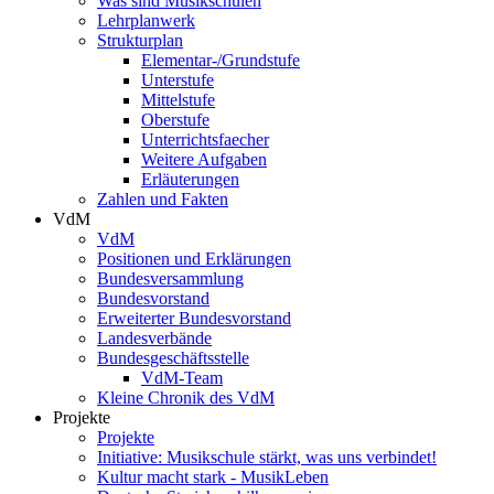
Was sind Musikschulen
Lehrplanwerk
Strukturplan
Elementar-/Grundstufe
Unterstufe
Mittelstufe
Oberstufe
Unterrichtsfaecher
Weitere Aufgaben
Erläuterungen
Zahlen und Fakten
VdM
VdM
Positionen und Erklärungen
Bundesversammlung
Bundesvorstand
Erweiterter Bundesvorstand
Landesverbände
Bundesgeschäftsstelle
VdM-Team
Kleine Chronik des VdM
Projekte
Projekte
Initiative: Musikschule stärkt, was uns verbindet!
Kultur macht stark - MusikLeben