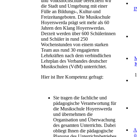
und Volkshochschule bereichern wir
die Stadt und Umgebung mit einer
I
Fülle an Bildungs-, Kultur-und
Freizeitangeboten. Die Musikschule
Hoyerswerda prägt seit mehr als 60
Jahren den Klang Hoyerswerdas.
Derzeit werden über 600 Schülerinnen
und Schüler in rund 250
Wochenstunden von einem starken
Team aus rund 30 engagierten
Lehrkräften nach dem verbindlichen
M
Lehrplan des Verbandes deutscher
K
Musikschulen (VdM) unterrichtet.
1
Hier ist Ihre Kompetenz gefragt:
Sie tragen die fachliche und
pädagogische Verantwortung für
die Musikschule Hoyerswerda
und übernehmen die
Organisation und Überwachung
des gesamten Unterrichts. Dabei
A
obliegt Ihnen die pädagogische
ö
Planung des Unterrichtsbetriebes