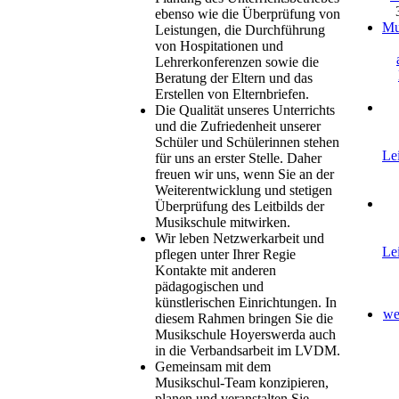
ebenso wie die Überprüfung von
Mu
Leistungen, die Durchführung
von Hospitationen und
Lehrerkonferenzen sowie die
Beratung der Eltern und das
Erstellen von Elternbriefen.
Die Qualität unseres Unterrichts
und die Zufriedenheit unserer
Schüler und Schülerinnen stehen
Le
für uns an erster Stelle. Daher
freuen wir uns, wenn Sie an der
Weiterentwicklung und stetigen
Überprüfung des Leitbilds der
Musikschule mitwirken.
Wir leben Netzwerkarbeit und
Le
pflegen unter Ihrer Regie
Kontakte mit anderen
pädagogischen und
künstlerischen Einrichtungen. In
we
diesem Rahmen bringen Sie die
Musikschule Hoyerswerda auch
in die Verbandsarbeit im LVDM.
Gemeinsam mit dem
Musikschul-Team konzipieren,
planen und veranstalten Sie