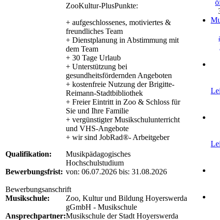
ö
ZooKultur-PlusPunkte:
Mu
+ aufgeschlossenes, motiviertes &
freundliches Team
+ Dienstplanung in Abstimmung mit
dem Team
+ 30 Tage Urlaub
+ Unterstützung bei
gesundheitsfördernden Angeboten
+ kostenfreie Nutzung der Brigitte-
Le
Reimann-Stadtbibliothek
+ Freier Eintritt in Zoo & Schloss für
Sie und Ihre Familie
+ vergünstigter Musikschulunterricht
und VHS-Angebote
+ wir sind JobRad®- Arbeitgeber
Le
Qualifikation:
Musikpädagogisches
Hochschulstudium
Bewerbungsfrist:
von: 06.07.2026 bis: 31.08.2026
Bewerbungsanschrift
Musikschule:
Zoo, Kultur und Bildung Hoyerswerda
gGmbH - Musikschule
Ansprechpartner:
Musikschule der Stadt Hoyerswerda