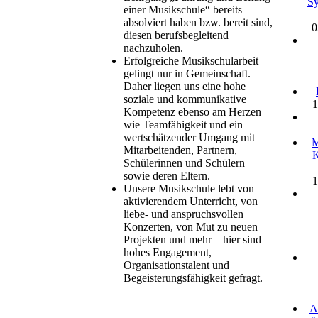
Sy
einer Musikschule“ bereits
absolviert haben bzw. bereit sind,
0
diesen berufsbegleitend
nachzuholen.
Erfolgreiche Musikschularbeit
gelingt nur in Gemeinschaft.
Daher liegen uns eine hohe
soziale und kommunikative
1
Kompetenz ebenso am Herzen
wie Teamfähigkeit und ein
wertschätzender Umgang mit
M
Mitarbeitenden, Partnern,
K
Schülerinnen und Schülern
sowie deren Eltern.
1
Unsere Musikschule lebt von
aktivierendem Unterricht, von
liebe- und anspruchsvollen
Konzerten, von Mut zu neuen
Projekten und mehr – hier sind
hohes Engagement,
Organisationstalent und
Begeisterungsfähigkeit gefragt.
A