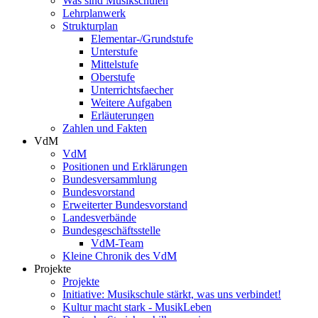
Was sind Musikschulen
Lehrplanwerk
Strukturplan
Elementar-/Grundstufe
Unterstufe
Mittelstufe
Oberstufe
Unterrichtsfaecher
Weitere Aufgaben
Erläuterungen
Zahlen und Fakten
VdM
VdM
Positionen und Erklärungen
Bundesversammlung
Bundesvorstand
Erweiterter Bundesvorstand
Landesverbände
Bundesgeschäftsstelle
VdM-Team
Kleine Chronik des VdM
Projekte
Projekte
Initiative: Musikschule stärkt, was uns verbindet!
Kultur macht stark - MusikLeben