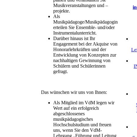
Musikveranstaltungen und –
in
projekte.
Als
Musikpädagoge/Musikpädagogin
erteilen Sie Ensemble- und/oder
Instrumentalunterricht.
Darüber hinaus ist Ihr
Engagement bei der Akquise von
Honorarlehrkräften und der
Le
Entwicklung von Konzepten zur
nachhaltigen Gewinnung von
Schülern und Schülerinnen
I
gefragt.
Das wünschen wir uns von Ihnen:
Als Mitglied im VdM legen wir
Wert auf ein erfolgreich
abgeschlossenes
musikpädagogisches
Hochschulstudium und freuen
uns, wenn Sie den VdM-
Lehrgang „Führung und Leitung