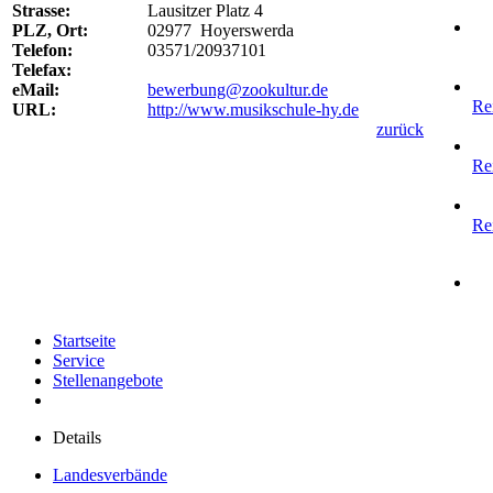
Strasse:
Lausitzer Platz 4
PLZ, Ort:
02977 Hoyerswerda
Telefon:
03571/20937101
Telefax:
eMail:
bewerbung@zookultur.de
Re
URL:
http://www.musikschule-hy.de
zurück
Re
Re
Startseite
Service
Stellenangebote
Details
Landesverbände