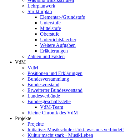
Was sind Musikschulen
Lehrplanwerk
Strukturplan
Elementar-/Grundstufe
Unterstufe
Mittelstufe
Oberstufe
Unterrichtsfaecher
Weitere Aufgaben
Erläuterungen
Zahlen und Fakten
VdM
VdM
Positionen und Erklärungen
Bundesversammlung
Bundesvorstand
Erweiterter Bundesvorstand
Landesverbände
Bundesgeschäftsstelle
VdM-Team
Kleine Chronik des VdM
Projekte
Projekte
Initiative: Musikschule stärkt, was uns verbindet!
Kultur macht stark - MusikLeben