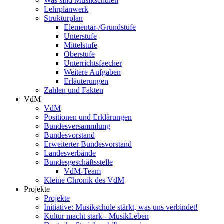
Was sind Musikschulen
Lehrplanwerk
Strukturplan
Elementar-/Grundstufe
Unterstufe
Mittelstufe
Oberstufe
Unterrichtsfaecher
Weitere Aufgaben
Erläuterungen
Zahlen und Fakten
VdM
VdM
Positionen und Erklärungen
Bundesversammlung
Bundesvorstand
Erweiterter Bundesvorstand
Landesverbände
Bundesgeschäftsstelle
VdM-Team
Kleine Chronik des VdM
Projekte
Projekte
Initiative: Musikschule stärkt, was uns verbindet!
Kultur macht stark - MusikLeben