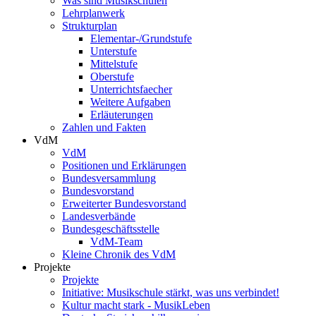
Was sind Musikschulen
Lehrplanwerk
Strukturplan
Elementar-/Grundstufe
Unterstufe
Mittelstufe
Oberstufe
Unterrichtsfaecher
Weitere Aufgaben
Erläuterungen
Zahlen und Fakten
VdM
VdM
Positionen und Erklärungen
Bundesversammlung
Bundesvorstand
Erweiterter Bundesvorstand
Landesverbände
Bundesgeschäftsstelle
VdM-Team
Kleine Chronik des VdM
Projekte
Projekte
Initiative: Musikschule stärkt, was uns verbindet!
Kultur macht stark - MusikLeben