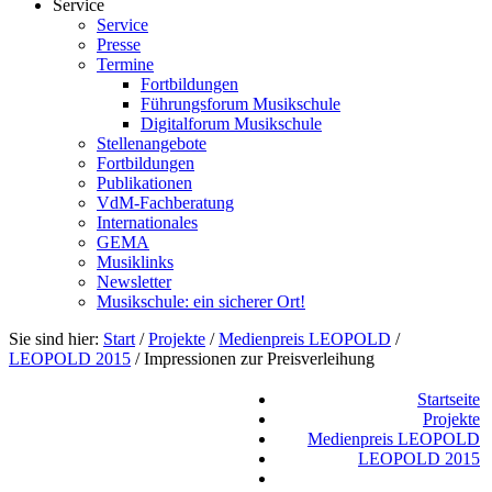
Service
Service
Presse
Termine
Fortbildungen
Führungsforum Musikschule
Digitalforum Musikschule
Stellenangebote
Fortbildungen
Publikationen
VdM-Fachberatung
Internationales
GEMA
Musiklinks
Newsletter
Musikschule: ein sicherer Ort!
Sie sind hier:
Start
/
Projekte
/
Medienpreis LEOPOLD
/
LEOPOLD 2015
/
Impressionen zur Preisverleihung
Startseite
Projekte
Medienpreis LEOPOLD
LEOPOLD 2015