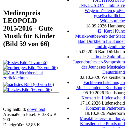
FACHTAGUNG
INKLUSION - Inklusive
Wege in Zeiten großer
Medienpreis
gesellschaftlicher
LEOPOLD
Widersprüche
18.09.2026
Hamburg
2015/2016 - Gute
42. Karel Kunc
Musik für Kinder
Musikwettbewerb der Stadt
Bad Dürkheim für Kinder
(Bild 59 von 66)
und Jugendliche
25.09.2026
Bad Dürkheim
... in die Zukunft –
Jugendorchester-Symposium
der Jeunesses Musicales
Deutschland
02.10.2026
Weikersheim
Fachbereichsleitung an
Musikschulen - Rendsburg
05.10.2026
Rendsburg
Konzert in Lüdenscheid
17.10.2026
Lüdenscheid
Konzert in Paderborn
Originalbild:
download
18.10.2026
Paderborn
Ausmaße in Pixel: H 333 x B
Musiktheatervermittlung:
500
Künstlerische Praxis und
Dateigröße: 52,85 K