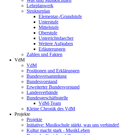
Was sind Musikschulen
Lehrplanwerk
Strukturplan
Elementar-/Grundstufe
Unterstufe
Mittelstufe
Oberstufe
Unterrichtsfaecher
Weitere Aufgaben
Erläuterungen
Zahlen und Fakten
VdM
VdM
Positionen und Erklärungen
Bundesversammlung
Bundesvorstand
Erweiterter Bundesvorstand
Landesverbände
Bundesgeschäftsstelle
VdM-Team
Kleine Chronik des VdM
Projekte
Projekte
Initiative: Musikschule stärkt, was uns verbindet!
Kultur macht stark - MusikLeben