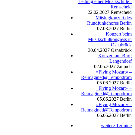
Leitung einer Musikschule -
Remscheid
22.02.2027
Remscheid
Mitsingkonzert des
Rundfunkchores Berlin
07.03.2027
Berlin
Konzert beim
Musikschulkongress in
Osnabrück
30.04.2027
Osnabrück
Konzert auf Burg
Langendorf
02.05.2027
Zülpich
»Flying Mozart« –
Reimagined@Tempodrom
05.06.2027
Berlin
»Flying Mozart« –
Reimagined@Tempodrom
05.06.2027
Berlin
»Flying Mozart« –
Reimagined@Tempodrom
06.06.2027
Berlin
weitere Termine