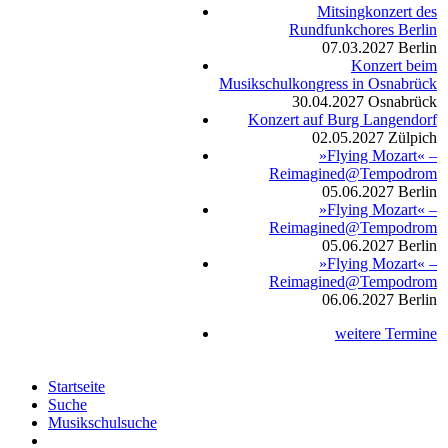
Mitsingkonzert des
Rundfunkchores Berlin
07.03.2027
Berlin
Konzert beim
Musikschulkongress in Osnabrück
30.04.2027
Osnabrück
Konzert auf Burg Langendorf
02.05.2027
Zülpich
»Flying Mozart« –
Reimagined@Tempodrom
05.06.2027
Berlin
»Flying Mozart« –
Reimagined@Tempodrom
05.06.2027
Berlin
»Flying Mozart« –
Reimagined@Tempodrom
06.06.2027
Berlin
weitere Termine
Startseite
Suche
Musikschulsuche