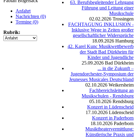
Fabian Bögelsack
63. Berufsbegleitender Lehrgang
Führung und Leitung einer
Anfahrt
Musikschule
Nachrichten (0)
02.02.2026
Trossingen
Termine (0)
FACHTAGUNG INKLUSION -
Inklusive Wege in Zeiten großer
Rubrik:
gesellschaftlicher Widersprüche
18.09.2026
Hamburg
42. Karel Kunc Musikwettbewerb
der Stadt Bad Dürkheim für
Kinder und Jugendliche
25.09.2026
Bad Dürkheim
... in die Zukunft –
Jugendorchester-Symposium der
Jeunesses Musicales Deutschland
02.10.2026
Weikersheim
Fachbereichsleitung an
Musikschulen - Rendsburg
05.10.2026
Rendsburg
Konzert in Lüdenscheid
17.10.2026
Lüdenscheid
Konzert in Paderborn
18.10.2026
Paderborn
Musiktheatervermittlung:
Künstlerische Praxis und