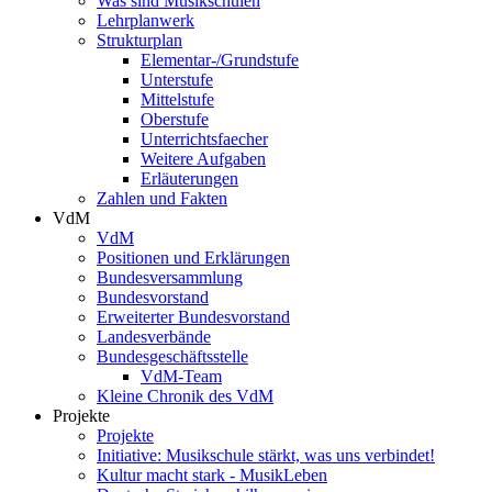
Was sind Musikschulen
Lehrplanwerk
Strukturplan
Elementar-/Grundstufe
Unterstufe
Mittelstufe
Oberstufe
Unterrichtsfaecher
Weitere Aufgaben
Erläuterungen
Zahlen und Fakten
VdM
VdM
Positionen und Erklärungen
Bundesversammlung
Bundesvorstand
Erweiterter Bundesvorstand
Landesverbände
Bundesgeschäftsstelle
VdM-Team
Kleine Chronik des VdM
Projekte
Projekte
Initiative: Musikschule stärkt, was uns verbindet!
Kultur macht stark - MusikLeben