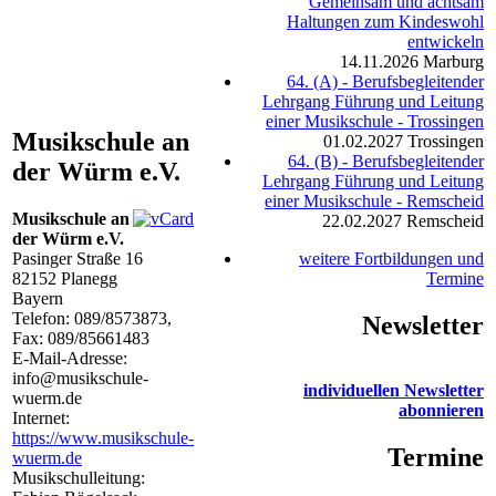
Gemeinsam und achtsam
Haltungen zum Kindeswohl
entwickeln
14.11.2026
Marburg
64. (A) - Berufsbegleitender
Lehrgang Führung und Leitung
einer Musikschule - Trossingen
Musikschule an
01.02.2027
Trossingen
64. (B) - Berufsbegleitender
der Würm e.V.
Lehrgang Führung und Leitung
einer Musikschule - Remscheid
Musikschule an
22.02.2027
Remscheid
der Würm e.V.
Pasinger Straße 16
weitere Fortbildungen und
82152
Planegg
Termine
Bayern
Telefon:
089/8573873
,
Newsletter
Fax: 089/85661483
E-Mail-Adresse:
info@musikschule-
individuellen Newsletter
wuerm.de
abonnieren
Internet:
https://www.musikschule-
Termine
wuerm.de
Musikschulleitung: