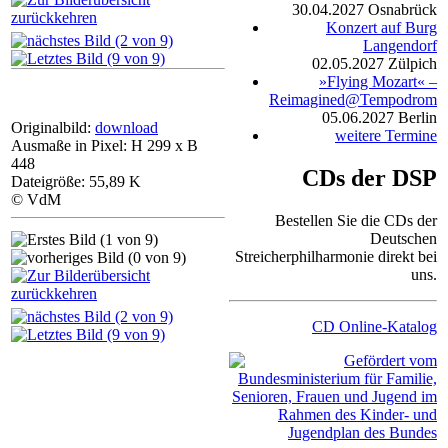
30.04.2027
Osnabrück
Konzert auf Burg
Langendorf
02.05.2027
Zülpich
»Flying Mozart« –
Reimagined@Tempodrom
05.06.2027
Berlin
Originalbild:
download
weitere Termine
Ausmaße in Pixel: H 299 x B
448
CDs der DSP
Dateigröße: 55,89 K
© VdM
Bestellen Sie die CDs der
Deutschen
Streicherphilharmonie direkt bei
uns.
CD Online-Katalog