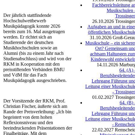
Fachbereichsleitung a
Musikschulen 
Der jährlich stattfindende
Trossinge
Hochschulwettbewerb
26.10.2026
Trossinge
Musikpädagogik konnte 2026
Aufgaben an und in eine
bereits zum 16. Mal ausgetragen
öffentlichen Musikschul
werden. Er richtet sich an
31.10.2026
Groß-Gera
Studierende der deutschen
Musikschule – ein sichere
Musikhochschulen sowie an
Ort? Gemeinsam un
Alumni (bis zu einem Jahr nach
achtsam Haltungen zu
Studienabschluss) und wird von der
Kindeswohl entwickel
RKM in Kooperation mit den
14.11.2026
Marbur
preisstiftenden Verbänden BMU
64. (A) 
und VdM für das Fach
Berufsbegleitende
Musikpädagogik ausgeschrieben.
Lehrgang Führung un
Leitung einer Musikschul
- Trossinge
01.02.2027
Trossinge
Der Vorsitzende der RKM, Prof.
64. (B) 
Christian Fischer, äußerte sich am
Berufsbegleitende
Rande der Preisverleihung: „Ich bin
Lehrgang Führung un
begeistert von dem hohen
Leitung einer Musikschul
Reflexionsniveau und den
- Remschei
beeindruckenden Präsentationen der
22.02.2027
Remschei
Finalbeiträge. Mit dem