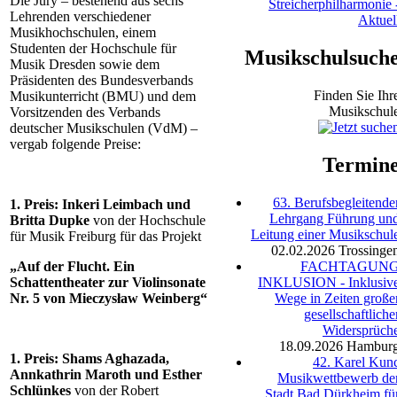
Die Jury – bestehend aus sechs
Streicherphilharmonie 
Lehrenden verschiedener
Aktuel
Musikhochschulen, einem
Studenten der Hochschule für
Musikschulsuch
Musik Dresden sowie dem
Präsidenten des Bundesverbands
Finden Sie Ihr
Musikunterricht (BMU) und dem
Musikschul
Vorsitzenden des Verbands
deutscher Musikschulen (VdM) –
vergab folgende Preise:
Termin
63. Berufsbegleitende
1. Preis: Inkeri Leimbach und
Lehrgang Führung un
Britta Dupke
von der Hochschule
Leitung einer Musikschul
für Musik Freiburg für das Projekt
02.02.2026
Trossinge
FACHTAGUN
„Auf der Flucht. Ein
INKLUSION - Inklusiv
Schattentheater zur Violinsonate
Wege in Zeiten große
Nr. 5 von Mieczysław Weinberg“
gesellschaftliche
Widersprüch
18.09.2026
Hambur
1. Preis: Shams Aghazada,
42. Karel Kun
Annkathrin Maroth und Esther
Musikwettbewerb de
Schlünkes
von der Robert
Stadt Bad Dürkheim fü