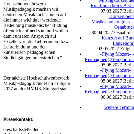
Mitsingkonzert de
Hochschulwettbewerb
Rundfunkchores Berli
Musikpädagogik machen wir
07.03.2027
Berli
deutschen Musikhochschulen auf
Konzert bei
die immer wichtiger werdende
Musikschulkongress i
Bedeutung musikalischer Bildung
Osnabrüc
öffentlich aufmerksam und wollen
30.04.2027
Osnabrüc
damit unseren Anspruch auf
Konzert auf Bur
Exzellenz in der Lehrerinnen- bzw.
Langendor
Lehrerbildung und den
02.05.2027
Zülpic
künstlerisch-pädagogischen
»Flying Mozart« 
Studiengängen unterstreichen.“
Reimagined@Tempodro
05.06.2027
Berli
»Flying Mozart« 
Reimagined@Tempodro
Der nächste Hochschulwettbewerb
05.06.2027
Berli
Musikpädagogik findet im Frühjahr
»Flying Mozart« 
2027 an der HMDK Stuttgart statt.
Reimagined@Tempodro
06.06.2027
Berli
weitere Termin
Pressekontakt:
Geschäftsstelle der