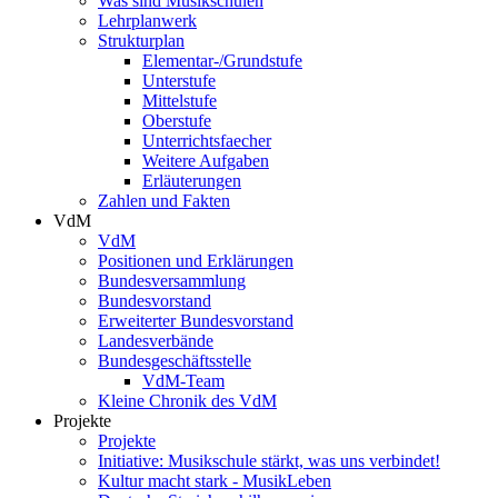
Was sind Musikschulen
Lehrplanwerk
Strukturplan
Elementar-/Grundstufe
Unterstufe
Mittelstufe
Oberstufe
Unterrichtsfaecher
Weitere Aufgaben
Erläuterungen
Zahlen und Fakten
VdM
VdM
Positionen und Erklärungen
Bundesversammlung
Bundesvorstand
Erweiterter Bundesvorstand
Landesverbände
Bundesgeschäftsstelle
VdM-Team
Kleine Chronik des VdM
Projekte
Projekte
Initiative: Musikschule stärkt, was uns verbindet!
Kultur macht stark - MusikLeben