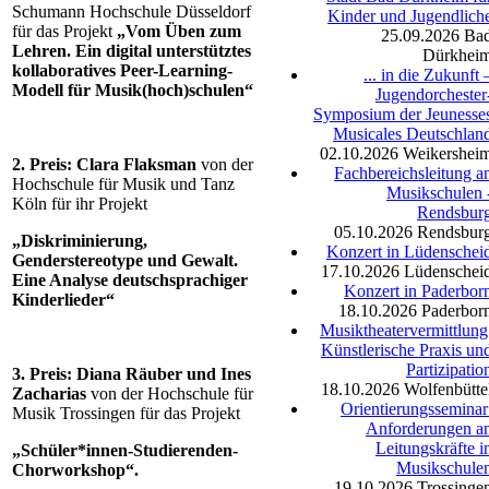
Schumann Hochschule Düsseldorf
Kinder und Jugendlich
für das Projekt
„Vom Üben zum
25.09.2026
Ba
Lehren. Ein digital unterstütztes
Dürkhei
kollaboratives Peer-Learning-
... in die Zukunft 
Modell für Musik(hoch)schulen“
Jugendorchester
Symposium der Jeunesse
Musicales Deutschlan
02.10.2026
Weikershei
2. Preis: Clara Flaksman
von der
Fachbereichsleitung a
Hochschule für Musik und Tanz
Musikschulen 
Köln für ihr Projekt
Rendsbur
05.10.2026
Rendsbur
„Diskriminierung,
Konzert in Lüdenschei
Genderstereotype und Gewalt.
17.10.2026
Lüdenschei
Eine Analyse deutschsprachiger
Konzert in Paderbor
Kinderlieder“
18.10.2026
Paderbor
Musiktheatervermittlung
Künstlerische Praxis un
Partizipatio
3. Preis: Diana Räuber und Ines
18.10.2026
Wolfenbütte
Zacharias
von der Hochschule für
Orientierungsseminar
Musik Trossingen für das Projekt
Anforderungen a
Leitungskräfte i
„Schüler*innen-Studierenden-
Musikschule
Chorworkshop“.
19.10.2026
Trossinge